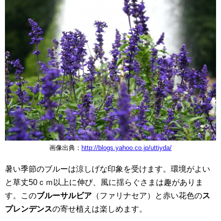
画像出典：
http://blogs.yahoo.co.jp/uttiyda/
暑い季節のブルーは涼しげな印象を受けます。環境がよい
と草丈50ｃｍ以上に伸び、風に揺らぐさまは趣がありま
す。この
ブルーサルビア
（ファリナセア）と赤い花色の
ス
プレンデンス
の寄せ植えは楽しめます。