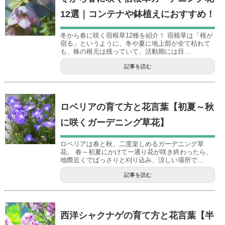
12選｜コンテナや鉢植えにおすすめ！
冬から春に咲く宿根草12種を紹介！ 宿根草は「根が
宿る」というように、冬や夏に地上部が全て枯れて
も、株の根元は残っていて、活動期には目...
記事を読む
ロベリアの育て方と花言葉【初夏～秋
に咲くガーデニング草花】
ロベリアは春と秋、二度楽しめるガーデニング草
花。 春～初夏にかけて一通り花が咲き終わったら、
地際近くでばっさりと刈り込み、涼しい場所で...
記事を読む
西洋シャクナゲの育て方と花言葉【半