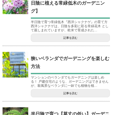
日陰に植える常緑低木のガーデニン
グ】
半日陰で育つ常緑低木『西洋シャクナゲ』の育て方
西洋シャクナゲは、日陰を多彩に彩る常緑花木 とし
て親しまれていますが、欧米で育成された...
記事を読む
狭いベランダでガーデニングを楽しむ
方法
マンションのベランダでもガーデニングは楽しめ
る！ 戸建住宅のような、ガーデニングはできません
が、殺風景なベランダに一鉢でも植物を植...
記事を読む
半日陰で育つ【草丈の低い】ガーデニ