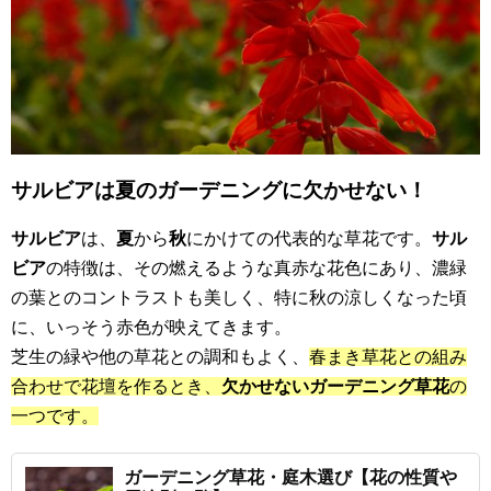
サルビアは夏のガーデニングに欠かせない！
サルビア
は、
夏
から
秋
にかけての代表的な草花です。
サル
ビア
の特徴は、その燃えるような真赤な花色にあり、濃緑
の葉とのコントラストも美しく、特に秋の涼しくなった頃
に、いっそう赤色が映えてきます。
芝生の緑や他の草花との調和もよく、
春まき草花との組み
合わせで花壇を作るとき、
欠かせないガーデニング草花
の
一つです。
ガーデニング草花・庭木選び【花の性質や