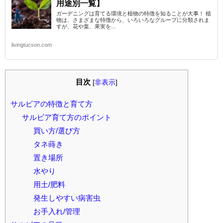
用途別一覧】
ガーデニングは育てる環境と植物の特徴を知ることが大事！ 植
物は、さまざまな特徴から、いろいろなグループに分類されま
すが、花や葉、果実を...
livingtucson.com
目次
[
非表示
]
サルビアの特徴と育て方
サルビア育て方のポイント
買い方/選び方
タネ蒔き
置き場所
水やり
用土/肥料
発生しやすい病害虫
お手入れ/管理