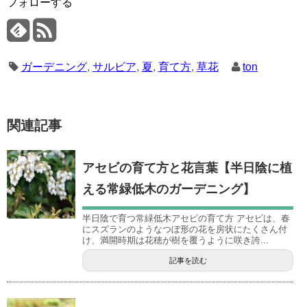
フォローする
ガーデニング
,
サルビア
,
夏
,
育て方
,
草花
ton
関連記事
アセビの育て方と花言葉【半日陰に植
える常緑低木のガーデニング】
半日陰で育つ常緑低木アセビの育て方 アセビは、春
にスズランのようなつぼ形の花を房状にたくさん付
け、満開時期は花穂が樹を覆うように咲き誇...
記事を読む