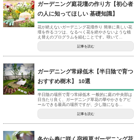
ガーデニング庭花壇の作り方【初心者
の人に知ってほしい 基礎知識】
花が絶えないガーデニング花壇作り 簡単に美しい花
壇を作るコツは、なるべく花を絶やさないような植
え替えのプログラムを組むことです。咲いて...
記事を読む
ガーデニング常緑低木【半日陰で育つ
おすすめ樹木】 10選
半日陰の場所で育つ常緑低木 一般的に庭の中央部は
日当たり良く、ガーデニング草花の華やかさをアピ
ールできる最高の場所ですが、少し陰になる...
記事を読む
冬から春に咲く宿根草ガーデニング花