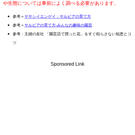
や生態については事前によく調べる必要があります。
参考＝
ヤサシイエンゲイ：サルビアの育て方
参考＝
サルビアの育て方-みんなの趣味の園芸
参考：主婦の友社 「園芸店で買った花」をすぐ枯らさない知恵とコ
ツ
Sponsored Link