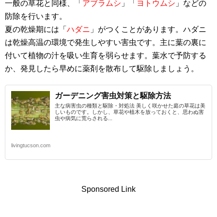
一般の草花と同様、「
アブラムシ
」「
ヨトウムシ
」などの
防除を行います。
夏の乾燥期には「
ハダニ
」がつくことがあります。ハダニ
は乾燥高温の環境で発生しやすい害虫です。主に葉の裏に
付いて植物の汁を吸い生育を弱らせます。葉水で予防する
か、発見したら早めに薬剤を散布して駆除しましょう。
ガーデニング害虫対策と駆除方法
主な病害虫の種類と駆除・対処法 美しく咲かせた庭の草花は美
しいものです。しかし、草花や植木を放っておくと、思わぬ害
虫や病気に荒らされる...
livingtucson.com
Sponsored Link