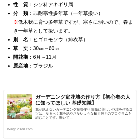
性 質
：シソ科アキギリ属
分 類
：非耐寒性多年草（一年草扱い）
※
低木状に育つ多年草ですが、寒さに弱いので、春ま
き一年草として扱います。
別 名
：ヒゴロモソウ（緋衣草）
草 丈
：30㎝～60㎝
開花期
：6月～11月
原産地
：ブラジル
ガーデニング庭花壇の作り方【初心者の人
に知ってほしい 基礎知識】
花が絶えないガーデニング花壇作り 簡単に美しい花壇を作るコ
ツは、なるべく花を絶やさないような植え替えのプログラムを
組むことです。咲いて...
livingtucson.com