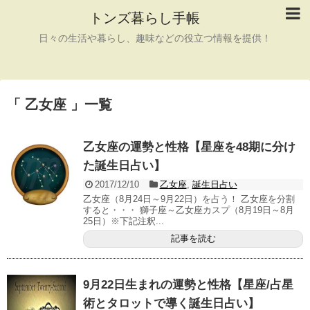
トンズ暮らし手帳
日々の生活や暮らし、趣味などの役立つ情報を提供！
「 乙女座 」一覧
乙女座の運勢と性格【星座を48期に分け
た誕生日占い】
2017/12/10
乙女座
,
誕生日占い
乙女座（8月24日～9月22日）を占う！ 乙女座を分割
すると・・・ 獅子座～乙女座カスプ（8月19日～8月
25日）※下記注釈...
記事を読む
9月22日生まれの運勢と性格【星座/占星
術とタロットで導く誕生日占い】