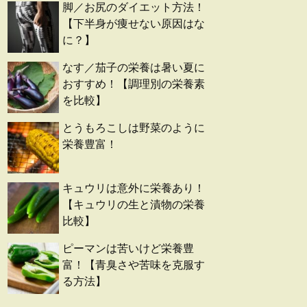
脚／お尻のダイエット方法！
【下半身が痩せない原因はな
に？】
なす／茄子の栄養は暑い夏に
おすすめ！【調理別の栄養素
を比較】
とうもろこしは野菜のように
栄養豊富！
キュウリは意外に栄養あり！
【キュウリの生と漬物の栄養
比較】
ピーマンは苦いけど栄養豊
富！【青臭さや苦味を克服す
る方法】