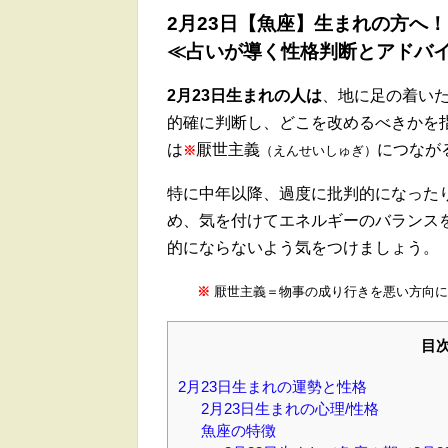
2月23日【魚座】生まれの方へ！
≪占いが導く性格判断とアドバ
2月23日生まれの人は
、地に足の着い
的確に判断し、どこを改めるべきかを
は
厭世主義
につなが
※
（えんせいしゅぎ）
特に中年以降、過度に批判的になった
め、気を付けてエネルギーのバランス
的にならないよう気をつけましょう。
※
厭世主義＝物事の成り行きを悪い方向に
目
2月23日生まれの運勢と性格
2月23日生まれの心理/性格
魚座の特徴