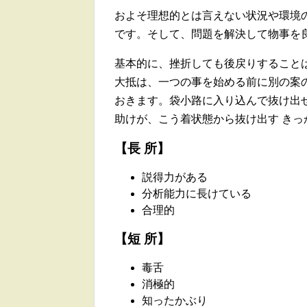
およそ理想的とは言えない状況や環境
です。そして、問題を解決して物事を
基本的に、挫折しても後戻りすること
大抵は、一つの事を始める前に別の案
おきます。袋小路に入り込んで抜け出
助けが、こう着状態から抜け出す き
【長 所】
説得力がある
分析能力に長けている
合理的
【短 所】
毒舌
消極的
知ったかぶり