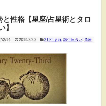
勢と性格【星座/占星術とタロ
い】
7/2/14
2019/3/30
2月生まれ
,
誕生日占い
,
魚座