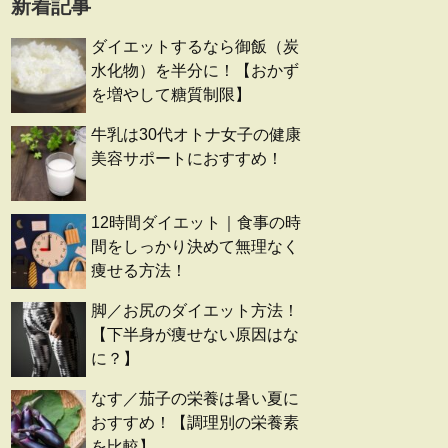
新着記事
ダイエットするなら御飯（炭
水化物）を半分に！【おかず
を増やして糖質制限】
牛乳は30代オトナ女子の健康
美容サポートにおすすめ！
12時間ダイエット｜食事の時
間をしっかり決めて無理なく
痩せる方法！
脚／お尻のダイエット方法！
【下半身が痩せない原因はな
に？】
なす／茄子の栄養は暑い夏に
おすすめ！【調理別の栄養素
を比較】