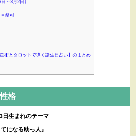
3日～3月2日）
！
ド＝祭司
【占星術とタロットで導く誕生日占い】のまとめ
性格
23日生まれのテーマ
あてになる助っ人』