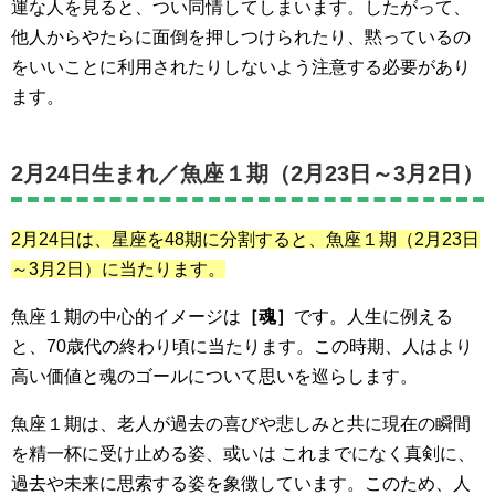
運な人を見ると、つい同情してしまいます。したがって、
他人からやたらに面倒を押しつけられたり、黙っているの
をいいことに利用されたりしないよう注意する必要があり
ます。
2月24日生まれ／
魚座１期（2月23日～3月2日）
2月24日は、星座を48期に分割すると、魚座１期
（2月23日
～3月2日）
に当たります。
魚座１期の中心的イメージは
［魂］
です。人生に例える
と、70歳代の終わり頃に当たります。この時期、人はより
高い価値と魂のゴールについて思いを巡らします。
魚座１期は、老人が過去の喜びや悲しみと共に現在の瞬間
を精一杯に受け止める姿、或いは これまでになく真剣に、
過去や未来に思索する姿を象徴しています。このため、人