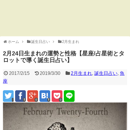
ホーム
誕生日占い
2月生まれ
2月24日生まれの運勢と性格【星座/占星術とタ
ロットで導く誕生日占い】
2017/2/15
2019/3/30
2月生まれ
,
誕生日占い
,
魚
座
0
0