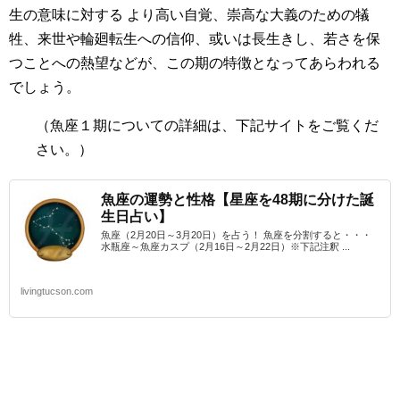
生の意味に対する より高い自覚、崇高な大義のための犠
牲、来世や輪廻転生への信仰、或いは長生きし、若さを保
つことへの熱望などが、この期の特徴となってあらわれる
でしょう。
（魚座１期
についての詳細は、下記サイトをご覧くだ
さい。）
魚座の運勢と性格【星座を48期に分けた誕
生日占い】
魚座（2月20日～3月20日）を占う！ 魚座を分割すると・・・
水瓶座～魚座カスプ（2月16日～2月22日）※下記注釈 ...
livingtucson.com