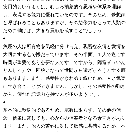
実用的というよりは、むしろ抽象的な思考や体系を理解
し、表現する能力に優れているのです。そのため、夢想家
と呼ばれることもありますが、その想像力をもって人類の
ために働けば、大きな貢献を成すことでしょう。
♦
魚座の人は所有物を気軽に分け与え、親密な友情と愛情を
大切にする点で際だっています。その半面、１人で過ごす
時間が重要であり必要な人です。ですから、隠遁者（いん
とんしゃ）や一匹狼となって世間から遠ざかろうとする癖
もあります。また、感受性がきわめて鋭いため、人と気楽
に付き合うことができません。しかし、その感受性の強さ
から、優れた記憶力を持つ人が多いようです。
♦
基本的に献身的であるため、宗教に限らず、その他の信
念・信条に関しても、心からの信奉者となる素直さがあり
ます。また、他人の苦難に対して敏感に共感するため、不