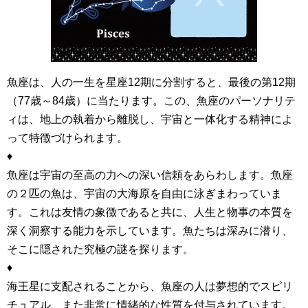
魚座は、人の一生を星座12期に分割すると、最後の第12期
（77歳～84歳）に当たります。この、魚座のパーソナリテ
ィは、地上の執着から離脱し、宇宙と一体化する精神によ
って特徴づけられます。
♦
魚座は宇宙の至高の力への深い信頼をあらわします。魚座
の２匹の魚は、宇宙の大海原を自由に泳ぎまわっていま
す。これは友情の象徴であると共に、人生と物事の本質を
深く洞察する能力を示しています。魚たちは深みに潜り、
そこに隠された究極の謎を探ります。
♦
海王星に支配されることから、魚座の人は夢想的でスピリ
チュアル、また非常に情緒的な性質を付与されています。