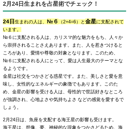
2月24日生まれを占星術でチェック！
24日
№６
金星
生まれの人は、
（2+4=6）と
に支配されて
います。
№６に支配される人は、カリスマ的な魅力をもち、人々か
ら崇拝されることさえあります。また、人を惹きつけると
ころがあり、愛情や尊敬の対象となります。このため、
№６に支配される人にとって、愛は人生最大のテーマとな
るようです。
金星は社交をつかさどる惑星です。また、美しさと愛を意
味し、女性的なエネルギーの象徴でもあります。このた
め、金星の影響を受ける人は、母性的で世話好きなところ
が強調され、心地よさや気持ちよさ などの感覚を愛するで
しょう。
2月24日は、魚座を支配する海王星の影響も受けます。
海王星は、想像、夢、神秘的な現象をつかさどるため、海