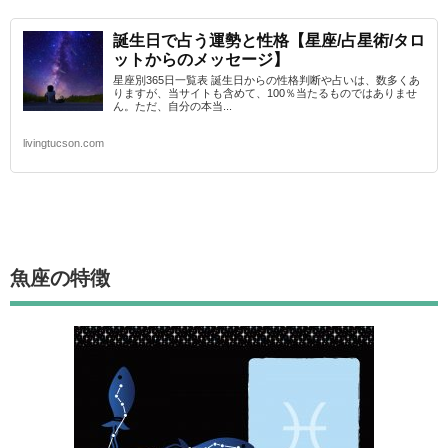
誕生日で占う運勢と性格【星座/占星術/タロ
ットからのメッセージ】
星座別365日一覧表 誕生日からの性格判断や占いは、数多くあ
りますが、当サイトも含めて、100％当たるものではありませ
ん。ただ、自分の本当...
livingtucson.com
魚座
の特徴