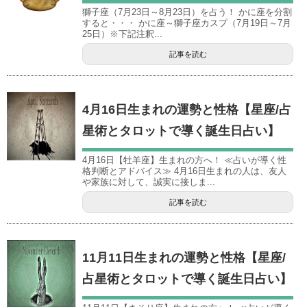
獅子座（7月23日～8月23日）を占う！ かに座を分割
すると・・・ かに座～獅子座カスプ（7月19日～7月
25日）※下記注釈...
記事を読む
4月16日生まれの運勢と性格【星座/占
星術とタロットで導く誕生日占い】
4月16日【牡羊座】生まれの方へ！ ≪占いが導く性
格判断とアドバイス≫ 4月16日生まれの人は、友人
や家族に対して、誠実に接しま...
記事を読む
11月11日生まれの運勢と性格【星座/
占星術とタロットで導く誕生日占い】