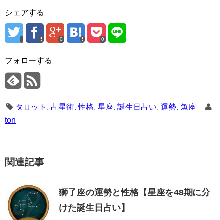
シェアする
0
0
フォローする
タロット
,
占星術
,
性格
,
星座
,
誕生日占い
,
運勢
,
魚座
ton
関連記事
獅子座の運勢と性格【星座を48期に分
けた誕生日占い】