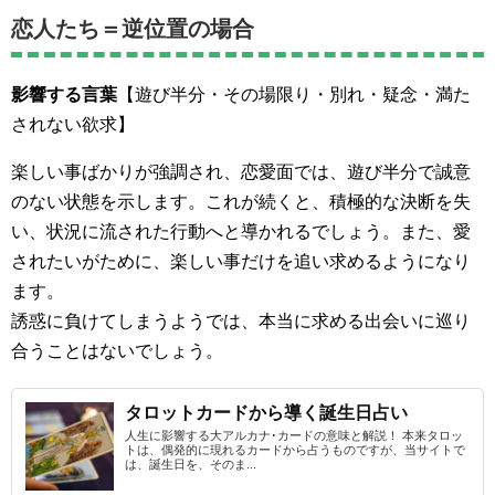
恋人たち＝逆位置の場合
影響する言葉
【遊び半分・その場限り・別れ・疑念・満た
されない欲求】
楽しい事ばかりが強調され、恋愛面では、遊び半分で誠意
のない状態を示します。これが続くと、積極的な決断を失
い、状況に流された行動へと導かれるでしょう。また、愛
されたいがために、楽しい事だけを追い求めるようになり
ます。
誘惑に負けてしまうようでは、本当に求める出会いに巡り
合うことはないでしょう。
タロットカードから導く誕生日占い
人生に影響する大アルカナ･カードの意味と解説！ 本来タロッ
トは、偶発的に現れるカードから占うものですが、当サイトで
は、誕生日を、そのま...