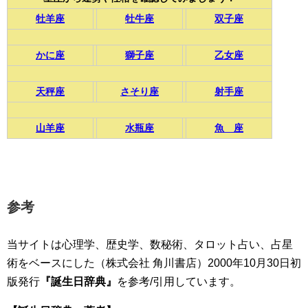
牡羊座
牡牛座
双子座
かに座
獅子座
乙女座
天秤座
さそり座
射手座
山羊座
水瓶座
魚 座
参考
当サイトは心理学、歴史学、数秘術、タロット占い、占星
術をベースにした（株式会社 角川書店）2000年10月30日初
版発行
『誕生日辞典』
を参考/引用しています。