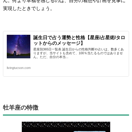
ん。何より幸福を感じるのは、自分の着想や計画を見事に
実現したときでしょう。
誕生日で占う運勢と性格【星座/占星術/タロ
ットからのメッセージ】
星座別365日一覧表 誕生日からの性格判断や占いは、数多くあ
りますが、当サイトも含めて、100％当たるものではありませ
ん。ただ、自分の本当...
livingtucson.com
牡羊座
の特徴