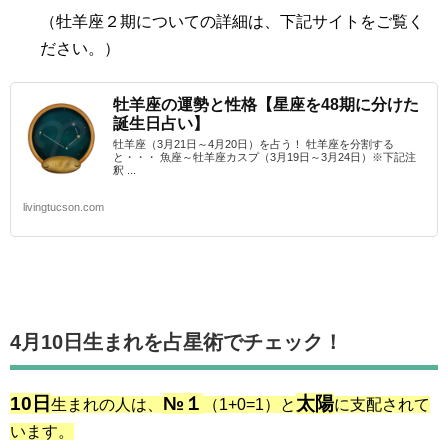
（牡羊座２期
についての詳細は、下記サイトをご覧く
ださい。）
牡羊座の運勢と性格【星座を48期に分けた
誕生日占い】
牡羊座（3月21日～4月20日）を占う！ 牡羊座を分割する
と・・・ 魚座～牡羊座カスプ（3月19日～3月24日）※下記注
釈 ...
livingtucson.com
4月10日生まれを占星術でチェック！
10日
№１
太陽
生まれの人は、
（1+0=1）と
に支配されて
います。