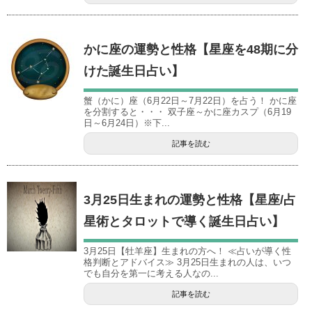
かに座の運勢と性格【星座を48期に分
けた誕生日占い】
蟹（かに）座（6月22日～7月22日）を占う！ かに座
を分割すると・・・ 双子座～かに座カスプ（6月19
日～6月24日）※下...
記事を読む
3月25日生まれの運勢と性格【星座/占
星術とタロットで導く誕生日占い】
3月25日【牡羊座】生まれの方へ！ ≪占いが導く性
格判断とアドバイス≫ 3月25日生まれの人は、いつ
でも自分を第一に考える人なの...
記事を読む