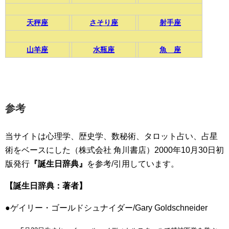
天秤座
さそり座
射手座
山羊座
水瓶座
魚 座
参考
当サイトは心理学、歴史学、数秘術、タロット占い、占星
術をベースにした（株式会社 角川書店）2000年10月30日初
版発行
『誕生日辞典』
を参考/引用しています。
【誕生日辞典：著者】
●ゲイリー・ゴールドシュナイダー/Gary Goldschneider