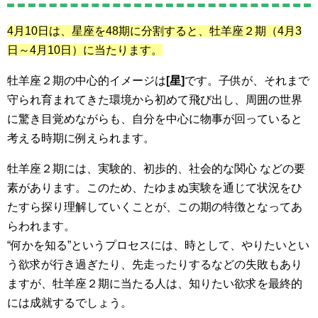
4月10日は、星座を48期に分割すると、牡羊座２期
（4月3
日～4月10日）
に当たります。
牡羊座２期の中心的イメージは
[星]
です。子供が、それまで
守られ育まれてきた環境から初めて飛び出し、周囲の世界
に驚き目覚めながらも、自分を中心に物事が回っていると
考える時期に例えられます。
牡羊座２期には、実験的、初歩的、社会的な関心 などの要
素があります。このため、たゆまぬ実験を通じて状況をひ
たすら探り理解していくことが、この期の特徴となってあ
らわれます。
“何かを知る”というプロセスには、時として、やりたいとい
う欲求が行き過ぎたり、先走ったりするなどの失敗もあり
ますが、牡羊座２期に当たる人は、知りたい欲求を最終的
には成就するでしょう。