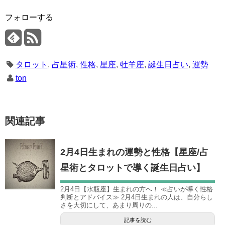
フォローする
タロット
,
占星術
,
性格
,
星座
,
牡羊座
,
誕生日占い
,
運勢
ton
関連記事
2月4日生まれの運勢と性格【星座/占
星術とタロットで導く誕生日占い】
2月4日【水瓶座】生まれの方へ！ ≪占いが導く性格
判断とアドバイス≫ 2月4日生まれの人は、自分らし
さを大切にして、あまり周りの...
記事を読む