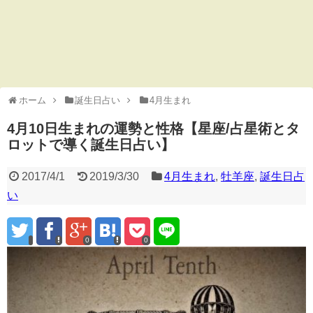
ホーム
誕生日占い
4月生まれ
4月10日生まれの運勢と性格【星座/占星術とタ
ロットで導く誕生日占い】
2017/4/1
2019/3/30
4月生まれ
,
牡羊座
,
誕生日占
い
0
0