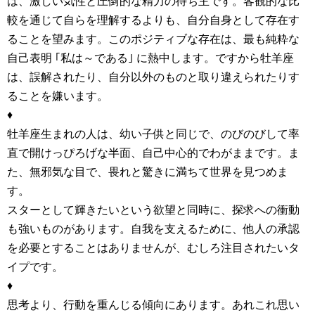
は、激しい気性と圧倒的な精力の待ち主です。客観的な比
較を通じて自らを理解するよりも、自分自身として存在す
ることを望みます。このポジティブな存在は、最も純粋な
自己表明 ｢私は～である｣ に熱中します。ですから牡羊座
は、誤解されたり、自分以外のものと取り違えられたりす
ることを嫌います。
♦
牡羊座生まれの人は、幼い子供と同じで、のびのびして率
直で開けっぴろげな半面、自己中心的でわがままです。ま
た、無邪気な目で、畏れと驚きに満ちて世界を見つめま
す。
スターとして輝きたいという欲望と同時に、探求への衝動
も強いものがあります。自我を支えるために、他人の承認
を必要とすることはありませんが、むしろ注目されたいタ
イプです。
♦
思考より、行動を重んじる傾向にあります。あれこれ思い