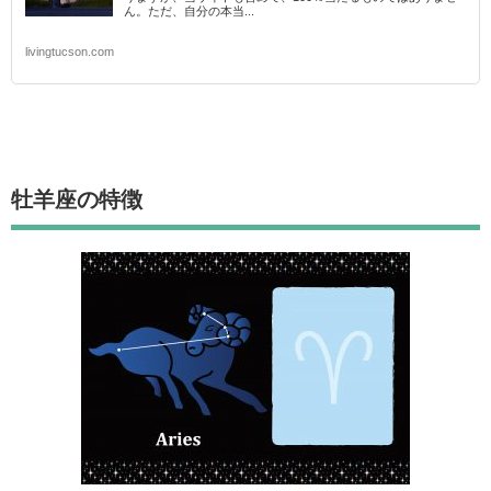
ん。ただ、自分の本当...
livingtucson.com
牡羊座
の特徴