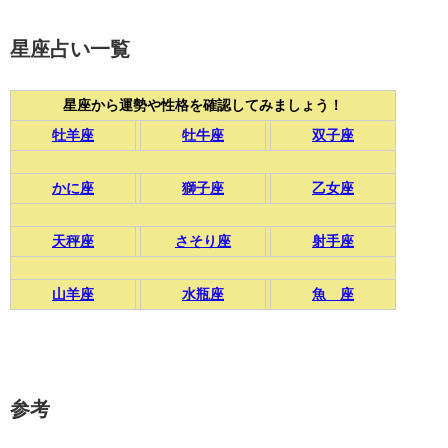
星座占い一覧
星座から運勢や性格を確認してみましょう！
牡羊座
牡牛座
双子座
かに座
獅子座
乙女座
天秤座
さそり座
射手座
山羊座
水瓶座
魚 座
参考