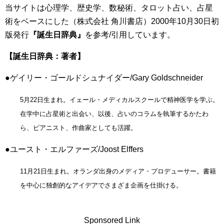
当サイトは心理学、歴史学、数秘術、タロット占い、占星
術をベースにした（株式会社 角川書店）2000年10月30日初
版発行
『誕生日辞典』
を参考/引用しています。
【誕生日辞典：著者】
●ゲイリー・ゴールドシュナイダー/Gary Goldschneider
5月22日生まれ。イェール・メディカルスクールで精神医学を学ぶ。
在学中に占星術と出会い、以後、占いのコラムを執筆するかたわ
ら、ピアニスト、作曲家としても活躍。
●ユースト・エルファーズ/Joost Elffers
11月21日生まれ。オランダ出身のメディア・プロデューサー。書籍
を中心に独創的なアイデアでさまざま企画を仕掛ける。
Sponsored Link