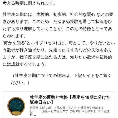
考える時期に例えられます。
牡羊座２期には、実験的、初歩的、社会的な関心 などの要
素があります。このため、たゆまぬ実験を通じて状況をひ
たすら探り理解していくことが、この期の特徴となってあ
らわれます。
“何かを知る”というプロセスには、時として、やりたいとい
う欲求が行き過ぎたり、先走ったりするなどの失敗もあり
ますが、牡羊座２期に当たる人は、知りたい欲求を最終的
には成就するでしょう。
（牡羊座２期
についての詳細は、下記サイトをご覧く
ださい。）
牡羊座の運勢と性格【星座を48期に分けた
誕生日占い】
牡羊座（3月21日～4月20日）を占う！ 牡羊座を分割する
と・・・ 魚座～牡羊座カスプ（3月19日～3月24日）※下記注
釈 ...