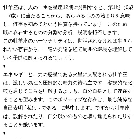
牡羊座は、人の一生を星座12期に分割すると、第1期（0歳
～7歳）に当たることから、あらゆるものの始まりを意味
し、何事も初めてという性質を持っています。このため、
既に存在するものの分割や分析、説明を拒否します。
この牡羊座のパーソナリティは、世話されなければ生きら
れない存在から、一連の発達を経て周囲の環境を理解して
いく子供に例えられるでしょう。
♦
エネルギーと、力の惑星である火星に支配される牡羊座
は、激しい気性と圧倒的な精力の待ち主です。客観的な比
較を通じて自らを理解するよりも、自分自身として存在す
ることを望みます。このポジティブな存在は、最も純粋な
自己表明 ｢私は～である｣ に熱中します。ですから牡羊座
は、誤解されたり、自分以外のものと取り違えられたりす
ることを嫌います。
♦