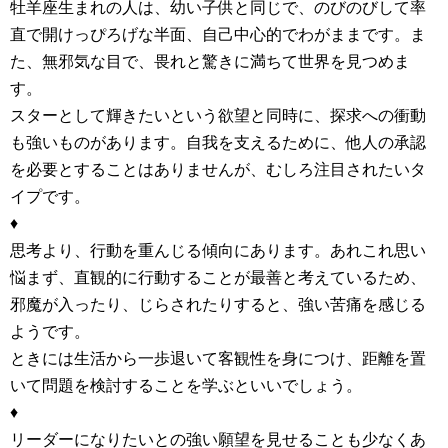
牡羊座生まれの人は、幼い子供と同じで、のびのびして率
直で開けっぴろげな半面、自己中心的でわがままです。ま
た、無邪気な目で、畏れと驚きに満ちて世界を見つめま
す。
スターとして輝きたいという欲望と同時に、探求への衝動
も強いものがあります。自我を支えるために、他人の承認
を必要とすることはありませんが、むしろ注目されたいタ
イプです。
♦
思考より、行動を重んじる傾向にあります。あれこれ思い
悩まず、直観的に行動することが最善と考えているため、
邪魔が入ったり、じらされたりすると、強い苦痛を感じる
ようです。
ときには生活から一歩退いて客観性を身につけ、距離を置
いて問題を検討することを学ぶといいでしょう。
♦
リーダーになりたいとの強い願望を見せることも少なくあ