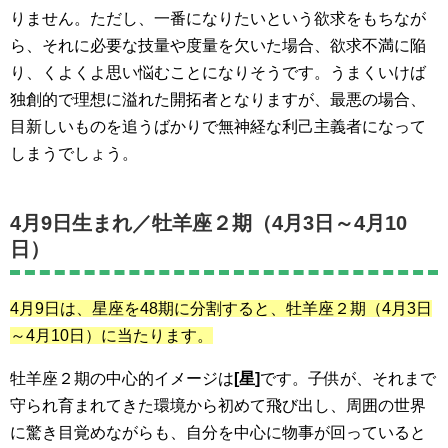
りません。ただし、一番になりたいという欲求をもちなが
ら、それに必要な技量や度量を欠いた場合、欲求不満に陥
り、くよくよ思い悩むことになりそうです。うまくいけば
独創的で理想に溢れた開拓者となりますが、最悪の場合、
目新しいものを追うばかりで無神経な利己主義者になって
しまうでしょう。
4月9日生まれ／
牡羊座２期（4月3日～4月10
日）
4月9日は、星座を48期に分割すると、牡羊座２期
（4月3日
～4月10日）
に当たります。
牡羊座２期の中心的イメージは
[星]
です。子供が、それまで
守られ育まれてきた環境から初めて飛び出し、周囲の世界
に驚き目覚めながらも、自分を中心に物事が回っていると