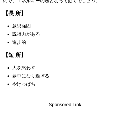
ので、エネルギーの塊となって動くでしょう。
【長 所】
意思強固
説得力がある
進歩的
【短 所】
人を惑わす
夢中になり過ぎる
やけっぱち
Sponsored Link