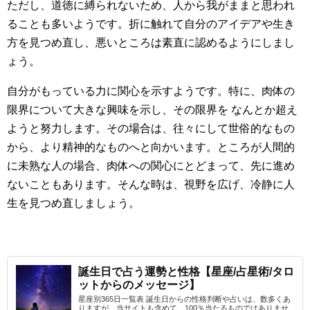
ただし、道徳に縛られないため、人から我がままと思われ
ることも多いようです。折に触れて自分のアイデアや生き
方を見つめ直し、悪いところは素直に認めるようにしまし
ょう。
自分がもっている力に関心を示すようです。特に、肉体の
限界について大きな興味を示し、その限界を なんとか超え
ようと努力します。その場合は、往々にして世俗的なもの
から、より精神的なものへと向かいます。ところが人間的
に未熟な人の場合、肉体への関心にとどまって、先に進め
ないこともあります。そんな時は、視野を広げ、冷静に人
生を見つめ直しましょう。
誕生日で占う運勢と性格【星座/占星術/タロ
ットからのメッセージ】
星座別365日一覧表 誕生日からの性格判断や占いは、数多くあ
りますが、当サイトも含めて、100％当たるものではありませ