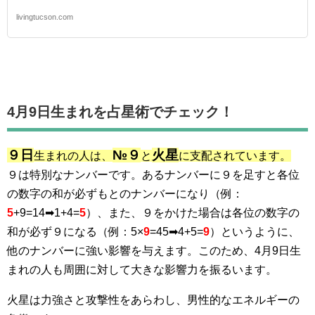
livingtucson.com
4月9日生まれを占星術でチェック！
９日
№９
火星
生まれの人は、
と
に支配されています。
９は特別なナンバーです。あるナンバーに９を足すと各位
の数字の和が必ずもとのナンバーになり（例：
5
+9=14➡1+4=
5
）、また、９をかけた場合は各位の数字の
和が必ず９になる（例：5×
9
=45➡4+5=
9
）というように、
他のナンバーに強い影響を与えます。このため、4月9日生
まれの人も周囲に対して大きな影響力を振るいます。
火星は力強さと攻撃性をあらわし、男性的なエネルギーの