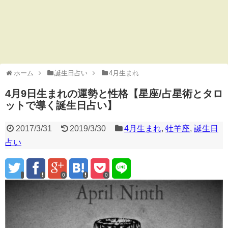
ホーム
誕生日占い
4月生まれ
4月9日生まれの運勢と性格【星座/占星術とタロ
ットで導く誕生日占い】
2017/3/31
2019/3/30
4月生まれ
,
牡羊座
,
誕生日
占い
0
0