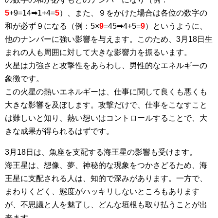
5
+9=14➡1+4=
5
）、また、９をかけた場合は各位の数字の
和が必ず９になる（例：5×
9
=45➡4+5=
9
）というように、
他のナンバーに強い影響を与えます。このため、3月18日生
まれの人も周囲に対して大きな影響力を振るいます。
火星は力強さと攻撃性をあらわし、男性的なエネルギーの
象徴です。
この火星の熱いエネルギーは、仕事に関して良くも悪くも
大きな影響を及ぼします。攻撃だけで、仕事をこなすこと
は難しいと知り、熱い想いはコントロールすることで、大
きな成果が得られるはずです。
3月18日は、魚座を支配する海王星の影響も受けます。
海王星は、想像、夢、神秘的な現象をつかさどるため、海
王星に支配される人は、知的で深みがあります。一方で、
まわりくどく、態度がハッキリしないところもあります
が、不思議と人を魅了し、どんな垣根も取り払うことが出
来ます。