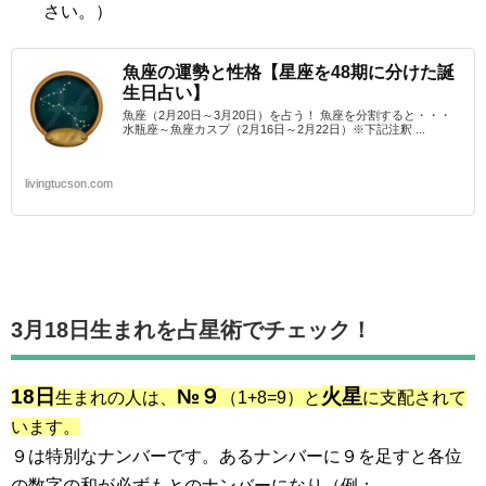
さい。）
魚座の運勢と性格【星座を48期に分けた誕
生日占い】
魚座（2月20日～3月20日）を占う！ 魚座を分割すると・・・
水瓶座～魚座カスプ（2月16日～2月22日）※下記注釈 ...
livingtucson.com
3月18日生まれを占星術でチェック！
18日
№９
火星
生まれの人は、
（1+8=9）と
に支配されて
います。
９は特別なナンバーです。あるナンバーに９を足すと各位
の数字の和が必ずもとのナンバーになり（例：