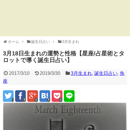
ホーム
誕生日占い
3月生まれ
3月18日生まれの運勢と性格【星座/占星術とタ
ロットで導く誕生日占い】
2017/3/10
2019/3/30
3月生まれ
,
誕生日占い
,
魚
座
0
0