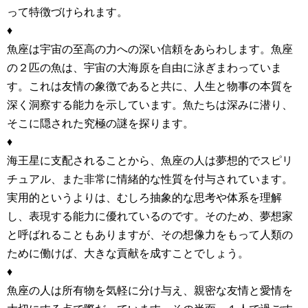
って特徴づけられます。
♦
魚座は宇宙の至高の力への深い信頼をあらわします。魚座
の２匹の魚は、宇宙の大海原を自由に泳ぎまわっていま
す。これは友情の象徴であると共に、人生と物事の本質を
深く洞察する能力を示しています。魚たちは深みに潜り、
そこに隠された究極の謎を探ります。
♦
海王星に支配されることから、魚座の人は夢想的でスピリ
チュアル、また非常に情緒的な性質を付与されています。
実用的というよりは、むしろ抽象的な思考や体系を理解
し、表現する能力に優れているのです。そのため、夢想家
と呼ばれることもありますが、その想像力をもって人類の
ために働けば、大きな貢献を成すことでしょう。
♦
魚座の人は所有物を気軽に分け与え、親密な友情と愛情を