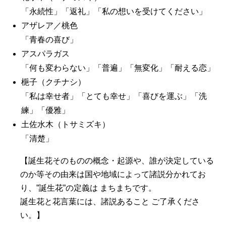
「永続性」「返礼」「私の想いを受けてください」
アザレア／桃色
「青春の喜び」
アスパラガス
「何も変わらない」「普遍」「無変化」「耐える恋」
梔子（クチナシ）
「私は幸せ者」「とても幸せ」「喜びを運ぶ」「洗
練」「優雅」
土佐水木（トサミズキ）
「清楚」
【誕生花そのものの概念・起源や、誰が決定している
のか等その由来は国や地域によって諸説分かれてお
り、”誕生花”の定義は まちまちです。
誕生花と花言葉には、諸説あること ご了承くださ
い。】