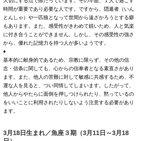
大切にする点で際だっています。その半面、１人で過ごす
時間が重要であり必要な人です。ですから、隠遁者（いん
とんしゃ）や一匹狼となって世間から遠ざかろうとする癖
もあります。また、感受性がきわめて鋭いため、人と気楽
に付き合うことができません。しかし、その感受性の強さ
から、優れた記憶力を持つ人が多いようです。
♦
基本的に献身的であるため、宗教に限らず、その他の信
念・信条に関しても、心からの信奉者となる素直さがあり
ます。また、他人の苦難に対して敏感に共感するため、不
運な人を見ると、つい同情してしまいます。したがって、
他人からやたらに面倒を押しつけられたり、黙っているの
をいいことに利用されたりしないよう注意する必要があり
ます。
3月18日生まれ／
魚座３期（3月11日～3月18
日）