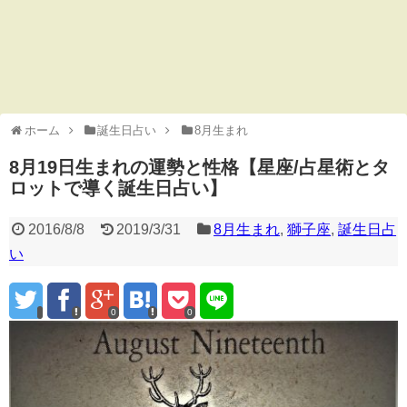
ホーム
誕生日占い
8月生まれ
8月19日生まれの運勢と性格【星座/占星術とタ
ロットで導く誕生日占い】
2016/8/8
2019/3/31
8月生まれ
,
獅子座
,
誕生日占
い
0
0