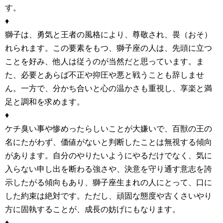
す。
♦
獅子は、勇気と王者の風格により、尊敬され、畏（おそ）
れられます。この要素をもつ、獅子座の人は、先頭に立つ
ことを好み、他人は従うのが当然だと思っています。ま
た、必要とあらば不正や抑圧や悪と戦うことも辞しませ
ん。一方で、分かち合いと心の温かさも重視し、享楽と満
足と調和を求めます。
♦
ケチ臭い事や惨めったらしいことが大嫌いで、百獣の王の
名にたがわず、価値がないと判断したことは無視する傾向
があります。自分のやりたいようにやるだけでなく、気に
入らない申し出を断わる強さや、決意を守り通す意志を誇
示したがる傾向もあり、獅子座生まれの人にとって、口に
した約束は絶対です。ただし、頑固な態度や古くさいやり
方に固執することが、成長の妨げにもなります。
♦