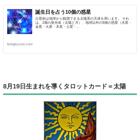
誕生日を占う10個の惑星
占星術は地球から観測できる太陽系の天体を用います。 それ
は、2個の発光体（太陽と月）、地球以外の8個の惑星（水星・
金星・火星・木星・土星・...
livingtucson.com
8月19日生まれを導くタロットカード
＝太陽