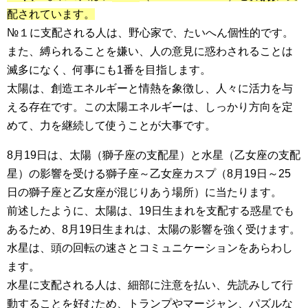
配されています。
№１に支配される人は、野心家で、たいへん個性的です。
また、縛られることを嫌い、人の意見に惑わされることは
滅多になく、何事にも1番を目指します。
太陽は、創造エネルギーと情熱を象徴し、人々に活力を与
える存在です。この太陽エネルギーは、しっかり方向を定
めて、力を継続して使うことが大事です。
8月19日は、太陽（獅子座の支配星）と水星（乙女座の支配
星）の影響を受ける獅子座～乙女座カスプ（8月19日～25
日の獅子座と乙女座が混じりあう場所）に当たります。
前述したように、太陽は、19日生まれを支配する惑星でも
あるため、8月19日生まれは、太陽の影響を強く受けます。
水星は、頭の回転の速さとコミュニケーションをあらわし
ます。
水星に支配される人は、細部に注意を払い、先読みして行
動することを好むため、トランプやマージャン、パズルな