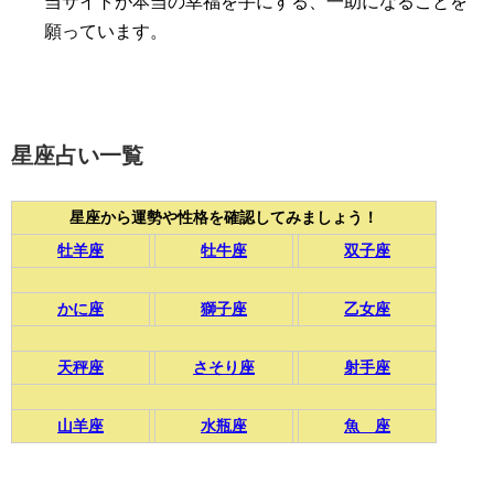
当サイトが本当の幸福を手にする、一助になることを
願っています。
星座占い一覧
星座から運勢や性格を確認してみましょう！
牡羊座
牡牛座
双子座
かに座
獅子座
乙女座
天秤座
さそり座
射手座
山羊座
水瓶座
魚 座