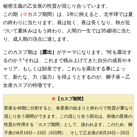
秘密主義の乙女座の性質が混じり合っています。
この期（
※
カスプ期間）は、1年に例えると、北半球では夏
の終わりに当たります。昼は短く、夜は長くなり、秋が近
づいて夏休みはもう終わり。人間の一生では35歳頃に当た
り、成人期の頂点に達します。
このカスプ期は
［露出］
がテーマになります。“何を露出す
るのか？”それは、これまで積み上げてきた自分の成長やキ
ャリア、もしくは財産です。これらを露出する事によっ
て、新たな、力（協力）を得ようとするのが、獅子座～乙
女座カスプの特徴です。
※
【カスプ期間】
星座を48期に分割すると、各星座の始まりと終わりで性質が重なり
混じり合う期間ができます。この混じり合う部分は、前後の星座の
性質が作用する「カスプ期間」として、扱われます。このため、獅
子座の8月19日～23日（5日間）、そして乙女座の8月24日～25日