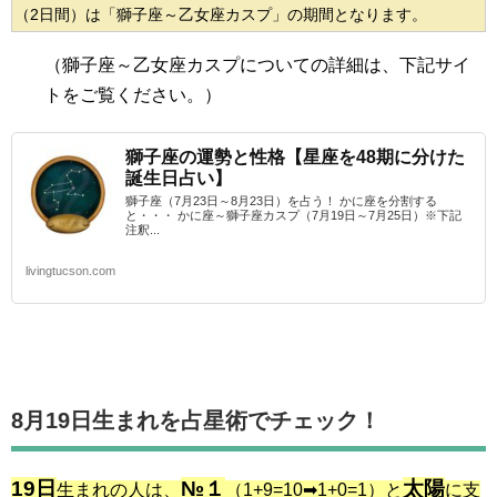
（2日間）は「獅子座～乙女座カスプ」の期間となります。
（獅子座～乙女座カスプ
についての詳細は、下記サイ
トをご覧ください。）
獅子座の運勢と性格【星座を48期に分けた
誕生日占い】
獅子座（7月23日～8月23日）を占う！ かに座を分割する
と・・・ かに座～獅子座カスプ（7月19日～7月25日）※下記
注釈...
livingtucson.com
8月19日生まれを占星術でチェック！
19日
№１
太陽
生まれの人は、
（1+9=10➡1+0=1）と
に支