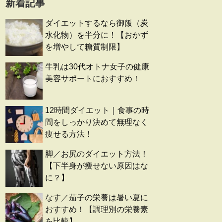
新着記事
ダイエットするなら御飯（炭
水化物）を半分に！【おかず
を増やして糖質制限】
牛乳は30代オトナ女子の健康
美容サポートにおすすめ！
12時間ダイエット｜食事の時
間をしっかり決めて無理なく
痩せる方法！
脚／お尻のダイエット方法！
【下半身が痩せない原因はな
に？】
なす／茄子の栄養は暑い夏に
おすすめ！【調理別の栄養素
を比較】