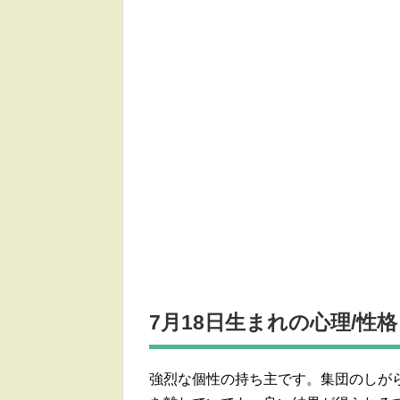
7月18日生まれの
心理/性格
強烈な個性の持ち主です。集団のしが