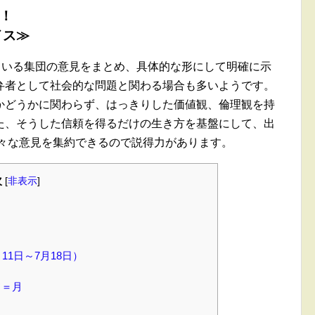
へ！
イス≫
ている集団の意見をまとめ、具体的な形にして明確に示
弁者として社会的な問題と関わる場合も多いようです。
かどうかに関わらず、はっきりした価値観、倫理観を持
た、そうした信頼を得るだけの生き方を基盤にして、出
様々な意見を集約できるので説得力があります。
次
[
非表示
]
11日～7月18日）
！
ド＝月