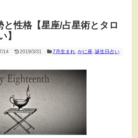
勢と性格【星座/占星術とタロ
い】
7/14
2019/3/31
7月生まれ
,
かに座
,
誕生日占い