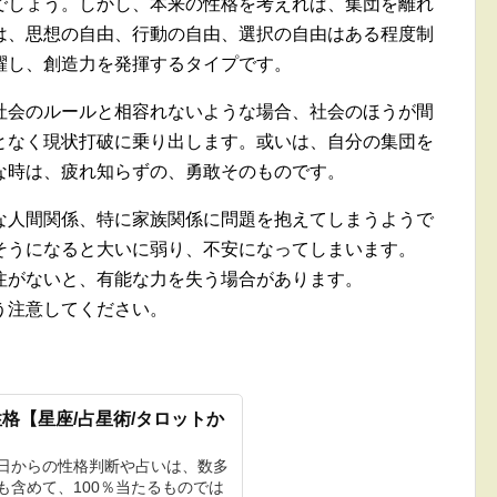
でしょう。しかし、本来の性格を考えれば、集団を離れ
は、思想の自由、行動の自由、選択の自由はある程度制
躍し、創造力を発揮するタイプです。
社会のルールと相容れないような場合、社会のほうが間
となく現状打破に乗り出します。或いは、自分の集団を
な時は、疲れ知らずの、勇敢そのものです。
な人間関係、特に家族関係に問題を抱えてしまうようで
そうになると大いに弱り、不安になってしまいます。
注がないと、有能な力を失う場合があります。
う注意してください。
格【星座/占星術/タロットか
生日からの性格判断や占いは、数多
も含めて、100％当たるものでは