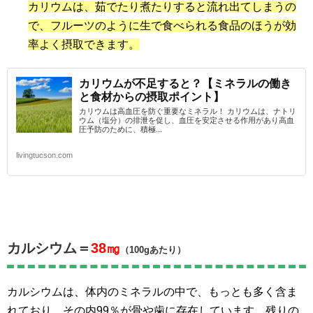
カリウムは、茹でたり煮たりすると流れ出てしまうの
で、フルーツのように生で食べられる食品のほうが効
率よく摂取できます。
カリウムが不足すると？【ミネラルの働き
と食材からの摂取ポイント】
カリウムは高血圧を防ぐ重要なミネラル！ カリウムは、ナトリ
ウム（塩分）の排泄を促し、血圧を安定させる作用があり高血
圧予防のために、積極...
livingtucson.com
カルシウム＝
38㎎
（100gあたり）
カルシウムは、体内のミネラルの中で、もっとも多く含ま
れており、その内99％が骨や歯に存在しています。残りの