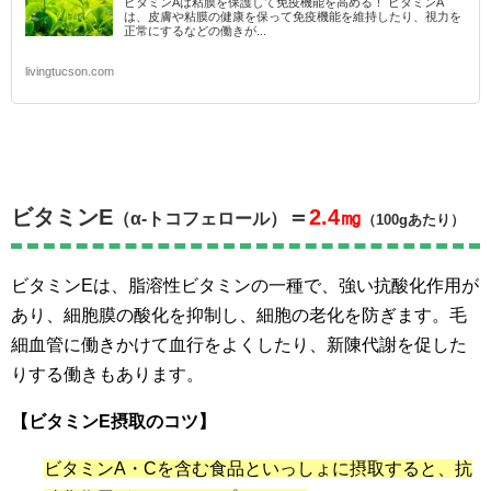
ビタミンAは粘膜を保護して免疫機能を高める！ ビタミンA
は、皮膚や粘膜の健康を保って免疫機能を維持したり、視力を
正常にするなどの働きが...
livingtucson.com
ビタミンE
＝
2.4㎎
（α-トコフェロール）
（100gあたり）
ビタミンEは、脂溶性ビタミンの一種で、強い抗酸化作用が
あり、細胞膜の酸化を抑制し、細胞の老化を防ぎます。毛
細血管に働きかけて血行をよくしたり、新陳代謝を促した
りする働きもあります。
【ビタミンE摂取のコツ】
ビタミンA・Cを含む食品といっしょに摂取すると、抗