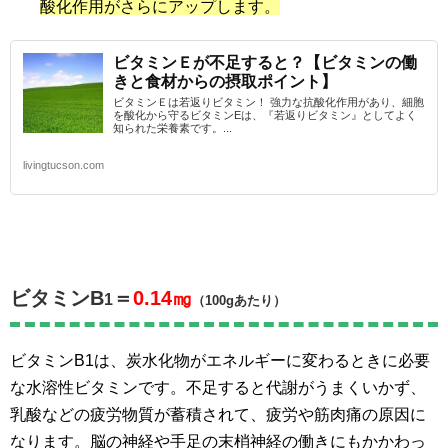
酸化作用がさらにアップします。
ビタミンＥが不足すると？【ビタミンの働
きと食材からの摂取ポイント】
ビタミンＥは若返りビタミン！ 強力な抗酸化作用があり、細胞
を酸化から守るビタミンEは、『若返りビタミン』としてよく
知られた栄養素です。...
livingtucson.com
ビタミンB
＝
0.14㎎
1
（100gあたり）
ビタミンB1は、炭水化物がエネルギーに変わるときに必要
な水溶性ビタミンです。不足すると代謝がうまくいかず、
乳酸などの疲労物質が蓄積されて、疲労や筋肉痛の原因に
なります。脳の神経や手足の末梢神経の働きにもかかわっ