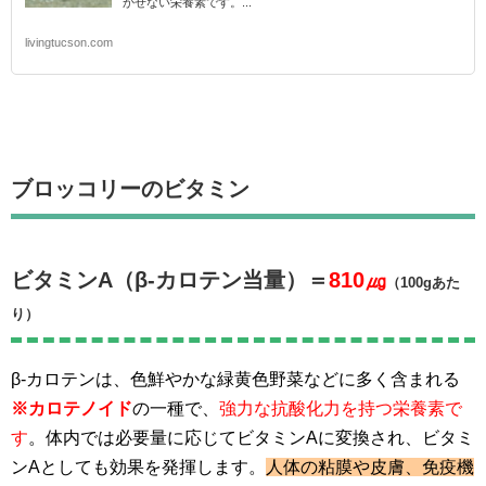
かせない栄養素です。...
livingtucson.com
ブロッコリーのビタミン
ビタミンA（β-カロテン当量）＝
810㎍
（100gあた
り）
β-カロテンは、色鮮やかな緑黄色野菜などに多く含まれる
※カロテノイド
の一種で、
強力な抗酸化力を持つ栄養素で
す
。体内では必要量に応じてビタミンAに変換され、ビタミ
ンAとしても効果を発揮します。
人体の粘膜や皮膚、免疫機