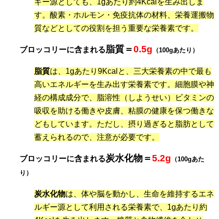
ギー源としても、1gあたり約4Kcalを生み出しま
す。酸素・ホルモン・免疫抗体の材料、栄養運搬物
質などとしての役割を担う重要な栄養素です。
脂質＝
0.5g
ブロッコリーに含まれる
（100gあたり）
脂質
は、1gあたり9Kcalと、三大栄養素の中で最も
高いエネルギーを生み出す栄養素です。細胞膜や神
経の構成成分で、脂溶性（しようせい）ビタミンの
吸収を助ける働きや皮膚、粘膜の健康を保つ働きな
どもしています。ただし、摂り過ぎると脂肪として
蓄えられるので、注意が必要です。
炭水化物＝
5.2g
ブロッコリーに含まれる
（
100gあた
り）
炭水化物
は、体や脳を動かし、生命を維持するエネ
ルギー源として利用される栄養素で、1gあたり約