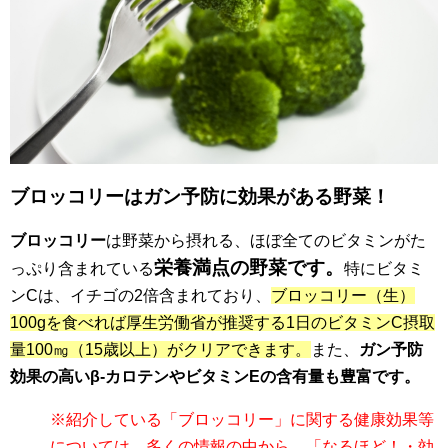
ブロッコリーはガン予防に効果がある野菜！
ブロッコリー
は野菜から摂れる、ほぼ全てのビタミンがた
栄養満点の野菜です。
っぷり含まれている
特にビタミ
ンCは、イチゴの2倍含まれており、
ブロッコリー（生）
100gを食べれば厚生労働省が推奨する1日のビタミンC摂取
量100㎎（15歳以上）がクリアできます。
また、
ガン予防
効果の高いβ-カロテンやビタミンEの含有量も豊富です。
※紹介している「ブロッコリー」に関する健康効果等
については、多くの情報の中から、「なるほど！・効