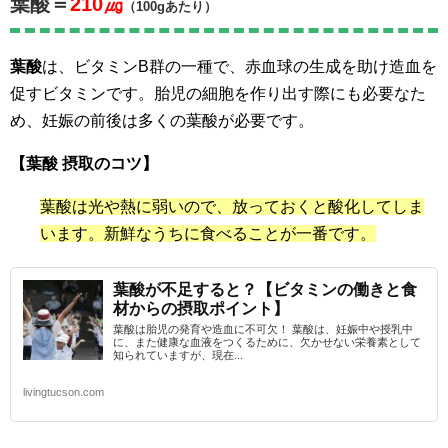
葉酸＝
210㎍
（100gあたり）
葉酸
は、ビタミンB群の一種で、赤血球の生成を助け造血を
促すビタミンです。胎児の細胞を作り出す際にも必要なた
め、妊娠の前後は多くの葉酸が必要です。
【葉酸 摂取のコツ】
葉酸は光や熱に弱いので、放っておくと酸化してしま
います。新鮮なうちに食べることが一番です。
葉酸が不足すると？【ビタミンの働きと食
材からの摂取ポイント】
葉酸は胎児の発育や造血に不可欠！ 葉酸は、妊娠中や授乳中
に、また健康な血液をつくるために、欠かせない栄養素として
知られていますが、現在...
livingtucson.com