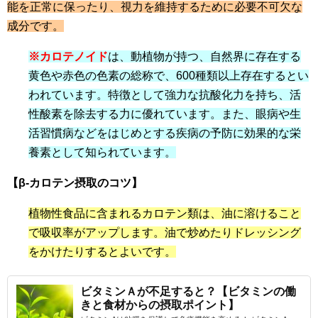
能を正常に保ったり、視力を維持するために必要不可欠な
成分です。
※カロテノイド
は、動植物が持つ、自然界に存在する
黄色や赤色の色素の総称で、600種類以上存在するとい
われています。特徴として強力な抗酸化力を持ち、活
性酸素を除去する力に優れています。また、眼病や生
活習慣病などをはじめとする疾病の予防に効果的な栄
養素として知られています。
【β-カロテン摂取のコツ】
植物性食品に含まれるカロテン類は、油に溶けること
で吸収率がアップします。油で炒めたりドレッシング
をかけたりするとよいです。
ビタミンＡが不足すると？【ビタミンの働
きと食材からの摂取ポイント】