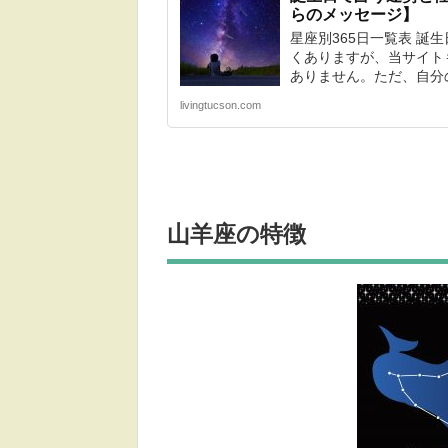
らのメッセージ】
星座別365日一覧表 誕
くありますが、当サイト
ありません。ただ、自分の
livingtucson.com
山羊座
の特徴