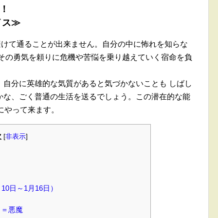
へ！
イス≫
避けて通ることが出来ません。自分の中に怖れを知らな
 その勇気を頼りに危機や苦悩を乗り越えていく宿命を負
、自分に英雄的な気質があると気づかないことも しばし
かな、ごく普通の生活を送るでしょう。この潜在的な能
にやって来ます。
次
[
非表示
]
10日～1月16日）
！
ド＝悪魔