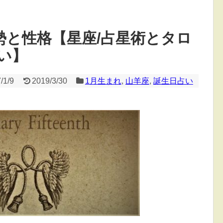
勢と性格【星座/占星術とタロ
い】
/1/9
2019/3/30
1月生まれ
,
山羊座
,
誕生日占い