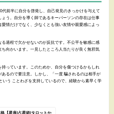
30代前半に自分を啓発し、自己発見のきっかけを与えて
しょう。自分を導く師であるキーパーソンの存在は仕事
は愛情だけでなく、少なくとも強い友情や親愛感によっ
なる過程で欠かせないのが反抗です。不公平を敏感に感
立ち向かいます。一見したところ人当たりが良く無邪気
を持っています。このためか、自分を傷つけるかもしれ
があるので要注意。しかし、「一度 騙されるのは相手が
という ことわざを支持しているので、経験から素早く学
。
格【星座/占星術/タロットか