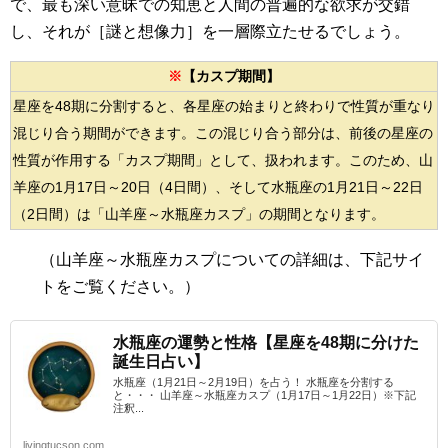
で、最も深い意昧での知恵と人間の普遍的な欲求が交錯
し、それが［謎と想像力］を一層際立たせるでしょう。
※
【カスプ期間】
星座を48期に分割すると、各星座の始まりと終わりで性質が重なり
混じり合う期間ができます。この混じり合う部分は、前後の星座の
性質が作用する「カスプ期間」として、扱われます。このため、山
羊座の1月17日～20日（4日間）、そして水瓶座の1月21日～22日
（2日間）は「山羊座～水瓶座カスプ」の期間となります。
（山羊座～水瓶座カスプ
についての詳細は、下記サイ
トをご覧ください。）
水瓶座の運勢と性格【星座を48期に分けた
誕生日占い】
水瓶座（1月21日～2月19日）を占う！ 水瓶座を分割する
と・・・ 山羊座～水瓶座カスプ（1月17日～1月22日）※下記
注釈...
livingtucson.com