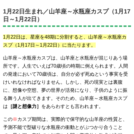
1月22日生まれ／
山羊座～水瓶座カスプ（1月17
日～1月22日）
1月22日は、星座を48期に分割すると、山羊座～水瓶座カ
スプ
（1月17日～1月22日）
に当たります。
山羊座～水瓶座カスプは、山羊座と水瓶座が混じりあう場
所です。人生でいえば70歳頃の時期に例えられます。人間
の発達において70歳頃は、自分が必ず死ぬという事実を受
けいれなければなりません。しかし、死の現実とは裏腹
に、想像や空想、夢の世界が活発になり、子供のように振
る舞う人が出てきます。そのため、山羊座～水瓶座カスプ
は
［謎と想像力］
をあらわすとも言われます。
この
※
カスプ期間は、実際的で保守的な山羊座の性質と、
予測不能で型破りな水瓶座の衝動とがぶつかり合うこと