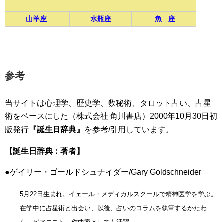
山羊座
水瓶座
魚 座
参考
当サイトは心理学、歴史学、数秘術、タロット占い、占星
術をベースにした（株式会社 角川書店）2000年10月30日初
版発行
『誕生日辞典』
を参考/引用しています。
【誕生日辞典：著者】
●ゲイリー・ゴールドシュナイダー/Gary Goldschneider
5月22日生まれ。イェール・メディカルスクールで精神医学を学ぶ。
在学中に占星術と出会い、以後、占いのコラムを執筆するかたわ
ら、ピアニスト、作曲家としても活躍。