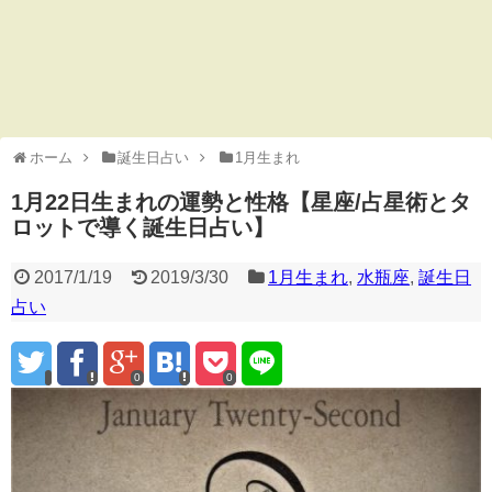
ホーム
誕生日占い
1月生まれ
1月22日生まれの運勢と性格【星座/占星術とタ
ロットで導く誕生日占い】
2017/1/19
2019/3/30
1月生まれ
,
水瓶座
,
誕生日
占い
0
0