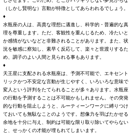
じさせます。このため、どこかハッキリしない夢見がちな
（しかし賢明な）言動が特徴としてあらわれるでしょう。
♦
水瓶座の人は、高貴な理想に邁進し、科学的・普遍的な真
理を尊重します。ただ、客観性を重んじるため、冷たいと
か感情がないなどと非難されることがあります。また、状
況を敏感に察知し、素早く反応して、楽々と世渡りするた
め、調子のよい人間と見られる事もあります。
♦
天王星に支配される水瓶座は、予測不可能で、エキセント
リックかつ不安定な言動が生じやすく、いろいろな意味で
変人という評判をたてられることが多々あります。水瓶座
の行動を予測することは不可能かもしれません。その突発
的な行動を阻止しようと、ルーティーンワークに縛りつけ
ておいても無駄なことのようです。想像力を羽ばたかせる
余地を十分に与え、制約は可能な限り取り除いてやらない
と、せっかくの才能が埋もれてしまいます。