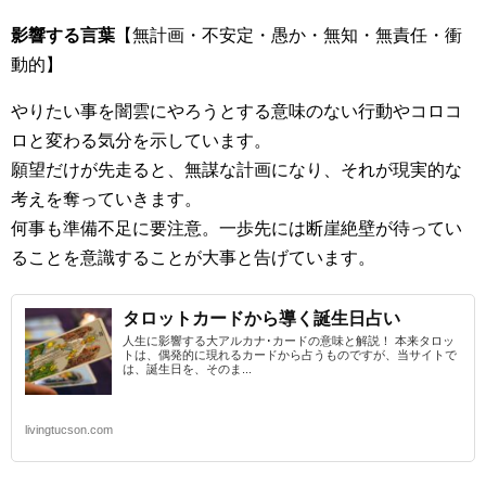
影響する言葉
【無計画・不安定・愚か・無知・無責任・衝
動的】
やりたい事を闇雲にやろうとする意味のない行動やコロコ
ロと変わる気分を示しています。
願望だけが先走ると、無謀な計画になり、それが現実的な
考えを奪っていきます。
何事も準備不足に要注意。一歩先には断崖絶壁が待ってい
ることを意識することが大事と告げています。
タロットカードから導く誕生日占い
人生に影響する大アルカナ･カードの意味と解説！ 本来タロッ
トは、偶発的に現れるカードから占うものですが、当サイトで
は、誕生日を、そのま...
livingtucson.com