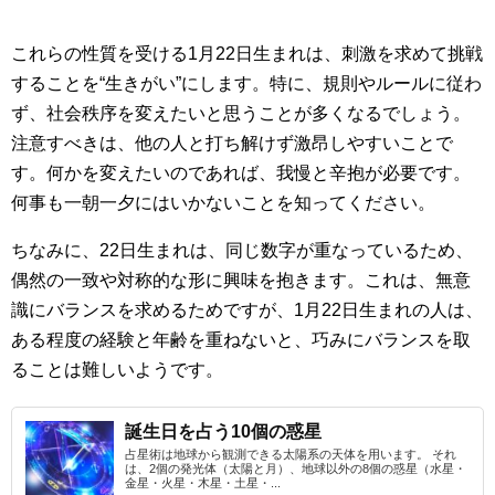
これらの性質を受ける1月22日生まれは、刺激を求めて挑戦
することを“生きがい”にします。特に、規則やルールに従わ
ず、社会秩序を変えたいと思うことが多くなるでしょう。
注意すべきは、他の人と打ち解けず激昂しやすいことで
す。何かを変えたいのであれば、我慢と辛抱が必要です。
何事も一朝一夕にはいかないことを知ってください。
ちなみに、22日生まれは、同じ数字が重なっているため、
偶然の一致や対称的な形に興味を抱きます。これは、無意
識にバランスを求めるためですが、1月22日生まれの人は、
ある程度の経験と年齢を重ねないと、巧みにバランスを取
ることは難しいようです。
誕生日を占う10個の惑星
占星術は地球から観測できる太陽系の天体を用います。 それ
は、2個の発光体（太陽と月）、地球以外の8個の惑星（水星・
金星・火星・木星・土星・...