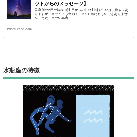
ットからのメッセージ】
星座別365日一覧表 誕生日からの性格判断や占いは、数多くあ
りますが、当サイトも含めて、100％当たるものではありませ
ん。ただ、自分の本当...
livingtucson.com
水瓶座
の特徴