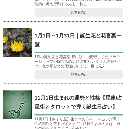
理的に考え行動する人も、私生...
記事を読む
1月1日～1月31日｜誕生花と花言葉一
覧
1月の誕生花と花言葉 野に咲く山野草、またフラワ
ーショップや園芸店の店頭に並ぶ たくさんの花たち
は、色や形などの個性に加えて、目に見え...
記事を読む
11月1日生まれの運勢と性格【星座/占
星術とタロットで導く誕生日占い】
11月1日【さそり座】生まれの方へ！ ≪占いが導く
性格判断とアドバイス≫ 11月1日生まれの人は、自
分のやるべきことに一心不乱に...