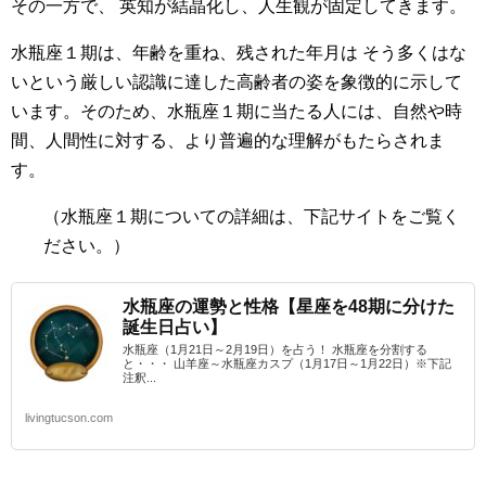
その一方で、 英知が結晶化し、人生観が固定してきます。
水瓶座１期は、年齢を重ね、残された年月は そう多くはな
いという厳しい認識に達した高齢者の姿を象徴的に示して
います。そのため、水瓶座１期に当たる人には、自然や時
間、人間性に対する、より普遍的な理解がもたらされま
す。
（水瓶座１期
についての詳細は、下記サイトをご覧く
ださい。）
水瓶座の運勢と性格【星座を48期に分けた
誕生日占い】
水瓶座（1月21日～2月19日）を占う！ 水瓶座を分割する
と・・・ 山羊座～水瓶座カスプ（1月17日～1月22日）※下記
注釈...
livingtucson.com