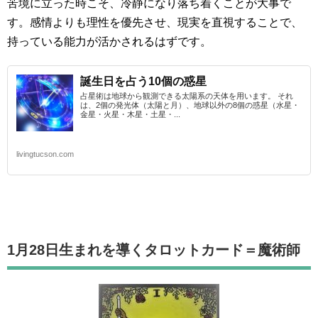
苦境に立った時こそ、冷静になり落ち着くことが大事で
す。感情よりも理性を優先させ、現実を直視することで、
持っている能力が活かされるはずです。
誕生日を占う10個の惑星
占星術は地球から観測できる太陽系の天体を用います。 それ
は、2個の発光体（太陽と月）、地球以外の8個の惑星（水星・
金星・火星・木星・土星・...
livingtucson.com
1月28日生まれを導くタロットカード
＝魔術師