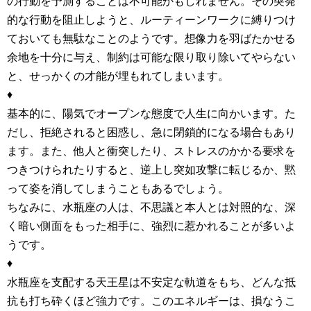
の行動を予測することは不可能かもしれません。その突発
的な行動を阻止しようと、ルーティーンワークに縛りつけ
ておいても無駄なことのようです。想像力を羽ばたかせる
余地を十分に与え、制約は可能な限り取り除いてやらない
と、せっかくの才能が埋もれてしまいます。
♦
基本的に、陽気でオープンな態度で人生に向かいます。た
だし、拒絶されると困惑し、急に閉鎖的になる場合もあり
ます。また、他人と衝突したり、ストレスのかかる要求を
つきつけられたりすると、逆上し突如攻撃に転じるか、黙
って姿を消してしまうこともあるでしょう。
ちなみに、水瓶座の人は、不思議と本人とは対照的な、深
く暗い側面をもった相手に、強烈に惹かれることが多いよ
うです。
♦
水瓶座を支配する天王星は不安定な軌道をもち、どんな抵
抗も打ち砕くほど強力です。このエネルギーは、損なうこ