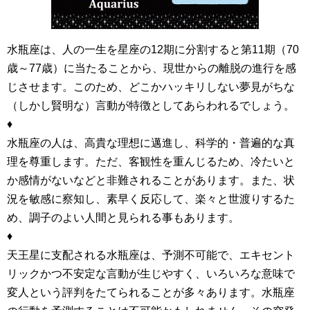
水瓶座は、人の一生を星座の12期に分割すると第11期（70
歳～77歳）に当たることから、現世からの離脱の進行を感
じさせます。このため、どこかハッキリしない夢見がちな
（しかし賢明な）言動が特徴としてあらわれるでしょう。
♦
水瓶座の人は、高貴な理想に邁進し、科学的・普遍的な真
理を尊重します。ただ、客観性を重んじるため、冷たいと
か感情がないなどと非難されることがあります。また、状
況を敏感に察知し、素早く反応して、楽々と世渡りするた
め、調子のよい人間と見られる事もあります。
♦
天王星に支配される水瓶座は、予測不可能で、エキセント
リックかつ不安定な言動が生じやすく、いろいろな意味で
変人という評判をたてられることが多々あります。水瓶座