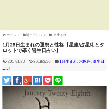
ホーム
誕生日占い
1月生まれ
1月28日生まれの運勢と性格【星座/占星術とタ
ロットで導く誕生日占い】
2017/1/23
2019/3/30
1月生まれ
,
水瓶座
,
誕生日
占い
0
0