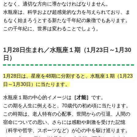
となく、適切な方向に導かなければなりません。
水瓶座は、科学および超感覚的な力を与えられており、ま
もなく始まろうとする新たな千年紀の象徴でもあります。
この千年紀に、世界は変わることでしょう。
1月28日生まれ／
水瓶座１期（1月23日～1月30
日）
1月28日は、星座を48期に分割すると、水瓶座１期
（1月23
日～1月30日）
に当たります。
水瓶座１期の中心的イメージは
［才能］
です。
この期を人生に例えると、70歳代の初め頃に当たります。
この時期は、老人特有の心配事、世間からの引退、人間の
宿命についての思い、さらには感動や刺激を受けた記憶
（科学や哲学、スポーツなど）が心の中を駆け巡ります。