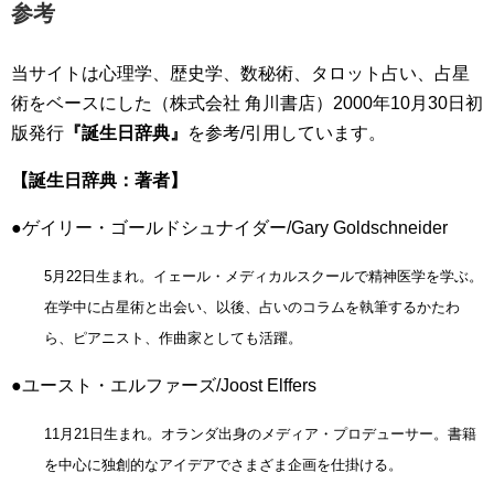
参考
当サイトは心理学、歴史学、数秘術、タロット占い、占星
術をベースにした（株式会社 角川書店）2000年10月30日初
版発行
『誕生日辞典』
を参考/引用しています。
【誕生日辞典：著者】
●ゲイリー・ゴールドシュナイダー/Gary Goldschneider
5月22日生まれ。イェール・メディカルスクールで精神医学を学ぶ。
在学中に占星術と出会い、以後、占いのコラムを執筆するかたわ
ら、ピアニスト、作曲家としても活躍。
●ユースト・エルファーズ/Joost Elffers
11月21日生まれ。オランダ出身のメディア・プロデューサー。書籍
を中心に独創的なアイデアでさまざま企画を仕掛ける。