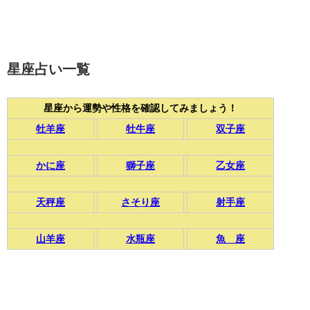
星座占い一覧
星座から運勢や性格を確認してみましょう！
牡羊座
牡牛座
双子座
かに座
獅子座
乙女座
天秤座
さそり座
射手座
山羊座
水瓶座
魚 座