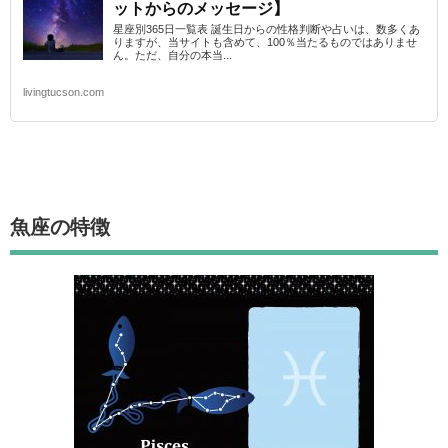
ットからのメッセージ】
星座別365日一覧表 誕生日からの性格判断や占いは、数多くあ
りますが、当サイトも含めて、100％当たるものではありませ
ん。ただ、自分の本当...
livingtucson.com
魚座
の特徴