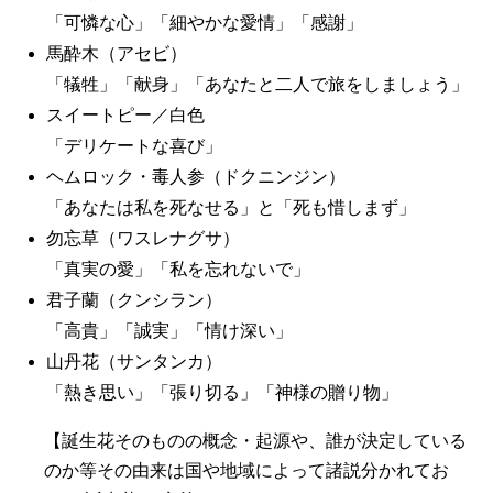
「可憐な心」「細やかな愛情」「感謝」
馬酔木（アセビ）
「犠牲」「献身」「あなたと二人で旅をしましょう」
スイートピー／白色
「デリケートな喜び」
ヘムロック・毒人参（ドクニンジン）
「あなたは私を死なせる」と「死も惜しまず」
勿忘草（ワスレナグサ）
「真実の愛」「私を忘れないで」
君子蘭（クンシラン）
「高貴」「誠実」「情け深い」
山丹花（サンタンカ）
「熱き思い」「張り切る」「神様の贈り物」
【誕生花そのものの概念・起源や、誰が決定している
のか等その由来は国や地域によって諸説分かれてお