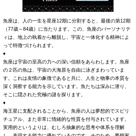
魚座は、人の一生を星座12期に分割すると、最後の第12期
（77歳～84歳）に当たります。この、魚座のパーソナリテ
ィは、地上の執着から離脱し、宇宙と一体化する精神によ
って特徴づけられます。
♦
魚座は宇宙の至高の力への深い信頼をあらわします。魚座
の２匹の魚は、宇宙の大海原を自由に泳ぎまわっていま
す。これは友情の象徴であると共に、人生と物事の本質を
深く洞察する能力を示しています。魚たちは深みに潜り、
そこに隠された究極の謎を探ります。
♦
海王星に支配されることから、魚座の人は夢想的でスピリ
チュアル、また非常に情緒的な性質を付与されています。
実用的というよりは、むしろ抽象的な思考や体系を理解
し、表現する能力に優れているのです。そのため、夢想家