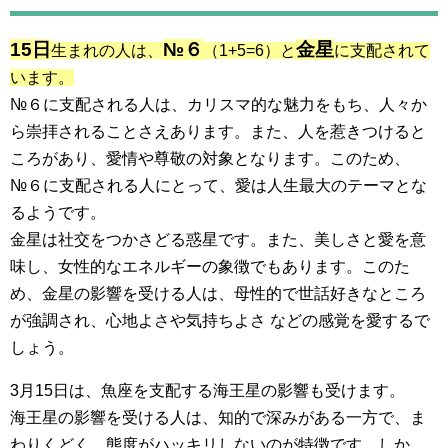
15日
№６
金星
生まれの人は、
（1+5=6）と
に支配されて
います。
№６に支配される人は、カリスマ的な魅力をもち、人々か
ら崇拝されることさえあります。また、人を惹きつけると
ころがあり、愛情や尊敬の対象となります。このため、
№６に支配される人にとって、愛は人生最大のテーマとな
るようです。
金星は社交をつかさどる惑星です。また、美しさと愛を意
味し、女性的なエネルギーの象徴でもあります。このた
め、金星の影響を受ける人は、母性的で世話好きなところ
が強調され、心地よさや気持ちよさ などの感覚を愛するで
しょう。
3月15日は、魚座を支配する海王星の影響も受けます。
海王星の影響を受ける人は、知的で深みがある一方で、ま
わりくどく、態度がハッキリしないのが特徴です。しか