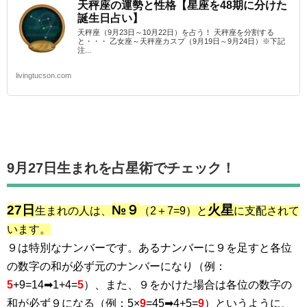
天秤座の運勢と性格【星座を48期に分けた
誕生日占い】
天秤座（9月23日～10月22日）を占う！ 天秤座を分割する
と・・・ 乙女座～天秤座カスプ（9月19日～9月24日）※下記
注...
livingtucson.com
9月27日生まれを占星術でチェック！
27日
№９
火星
生まれの人は、
（2＋7=9）と
に支配されて
います。
９は特別なナンバーです。あるナンバーに９を足すと各位
の数字の和が必ず元のナンバーになり（例：
5
+9=14➡1+4=
5
）、また、９をかけた場合は各位の数字の
和が必ず９になる（例：5×
9
=45➡4+5=
9
）というように、