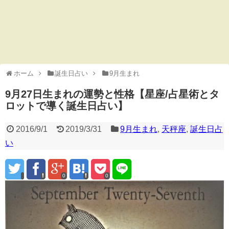
ホーム
誕生日占い
9月生まれ
9月27日生まれの運勢と性格【星座/占星術とタ
ロットで導く誕生日占い】
2016/9/1
2019/3/31
9月生まれ
,
天秤座
,
誕生日占
い
0
0