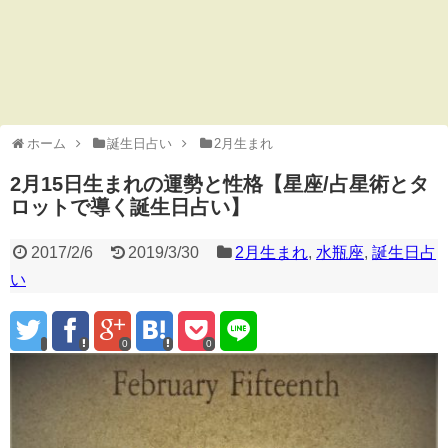
ホーム
誕生日占い
2月生まれ
2月15日生まれの運勢と性格【星座/占星術とタ
ロットで導く誕生日占い】
2017/2/6
2019/3/30
2月生まれ
,
水瓶座
,
誕生日占
い
0
0