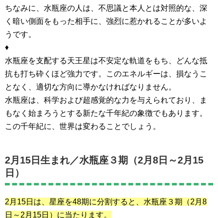
ちなみに、水瓶座の人は、不思議と本人とは対照的な、深
く暗い側面をもった相手に、強烈に惹かれることが多いよ
うです。
♦
水瓶座を支配する天王星は不安定な軌道をもち、どんな抵
抗も打ち砕くほど強力です。このエネルギーは、損なうこ
となく、適切な方向に導かなければなりません。
水瓶座は、科学および超感覚的な力を与えられており、ま
もなく始まろうとする新たな千年紀の象徴でもあります。
この千年紀に、世界は変わることでしょう。
2月15日生まれ／
水瓶座３期（2月8日～2月15
日）
2月15日は、星座を48期に分割すると、水瓶座３期
（2月8
日～2月15日）
に当たります。