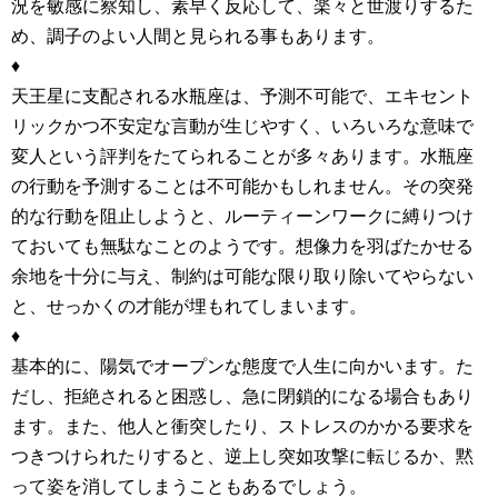
況を敏感に察知し、素早く反応して、楽々と世渡りするた
め、調子のよい人間と見られる事もあります。
♦
天王星に支配される水瓶座は、予測不可能で、エキセント
リックかつ不安定な言動が生じやすく、いろいろな意味で
変人という評判をたてられることが多々あります。水瓶座
の行動を予測することは不可能かもしれません。その突発
的な行動を阻止しようと、ルーティーンワークに縛りつけ
ておいても無駄なことのようです。想像力を羽ばたかせる
余地を十分に与え、制約は可能な限り取り除いてやらない
と、せっかくの才能が埋もれてしまいます。
♦
基本的に、陽気でオープンな態度で人生に向かいます。た
だし、拒絶されると困惑し、急に閉鎖的になる場合もあり
ます。また、他人と衝突したり、ストレスのかかる要求を
つきつけられたりすると、逆上し突如攻撃に転じるか、黙
って姿を消してしまうこともあるでしょう。