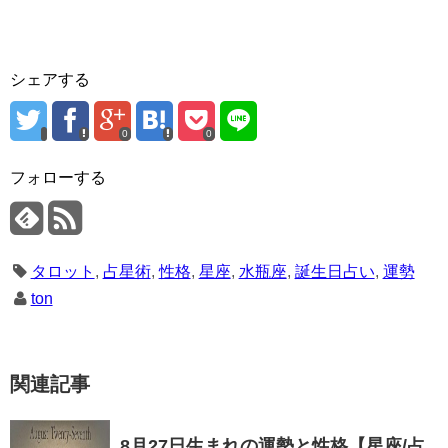
シェアする
0
0
フォローする
タロット
,
占星術
,
性格
,
星座
,
水瓶座
,
誕生日占い
,
運勢
ton
関連記事
8月27日生まれの運勢と性格【星座/占