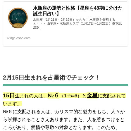
水瓶座の運勢と性格【星座を48期に分けた
誕生日占い】
水瓶座（1月21日～2月19日）を占う！ 水瓶座を分割する
と・・・ 山羊座～水瓶座カスプ（1月17日～1月22日）※下記
注釈...
livingtucson.com
2月15日生まれを占星術でチェック！
15日
№６
金星
生まれの人は、
（1+5=6）と
に支配されて
います。
№６に支配される人は、カリスマ的な魅力をもち、人々か
ら崇拝されることさえあります。また、人を惹きつけると
ころがあり、愛情や尊敬の対象となります。このため、