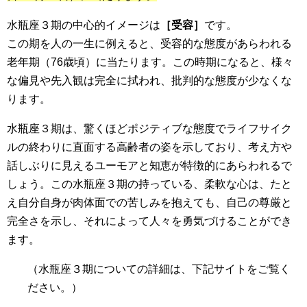
水瓶座３期の中心的イメージは
［受容］
です。
この期を人の一生に例えると、受容的な態度があらわれる
老年期（76歳頃）に当たります。この時期になると、様々
な偏見や先入観は完全に拭われ、批判的な態度が少なくな
ります。
水瓶座３期は、驚くほどポジティブな態度でライフサイク
ルの終わりに直面する高齢者の姿を示しており、考え方や
話しぶりに見えるユーモアと知恵が特徴的にあらわれるで
しょう。この水瓶座３期の持っている、柔軟な心は、たと
え自分自身が肉体面での苦しみを抱えても、自己の尊厳と
完全さを示し、それによって人々を勇気づけることができ
ます。
（水瓶座３期
についての詳細は、下記サイトをご覧く
ださい。）