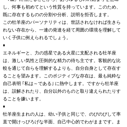
し、何事も初めてという性質を持っています。このため、
既に存在するものの分割や分析、説明を拒否します。
この牡羊座のパーソナリティは、世話されなければ生きら
れない存在から、一連の発達を経て周囲の環境を理解して
いく子供に例えられるでしょう。
♦
エネルギーと、力の惑星である火星に支配される牡羊座
は、激しい気性と圧倒的な精力の待ち主です。客観的な比
較を通じて自らを理解するよりも、自分自身として存在す
ることを望みます。このポジティブな存在は、最も純粋な
自己表明 ｢私は～である｣ に熱中します。ですから牡羊座
は、誤解されたり、自分以外のものと取り違えられたりす
ることを嫌います。
♦
牡羊座生まれの人は、幼い子供と同じで、のびのびして率
直で開けっぴろげな半面、自己中心的でわがままです。ま