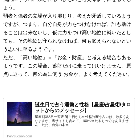
ょう。
弱者と強者の立場が入り混じり、考えが矛盾しているよう
ですが、つまり、自分自身が力をつけなければ、誰も助け
ることは出来ないし、仮に力をつけ高い地位に就いたとし
ても、その地位は守られなければ、何も変えられないとい
う思いに至るようです。
ただ、「高い地位」＝「お金・財産」と考える場合もある
ようです。この場合、蓄財だけに走ってはいけません。原
点に返って、何の為に使う お金か、よく考えてください。
誕生日で占う運勢と性格【星座/占星術/タロ
ットからのメッセージ】
星座別365日一覧表 誕生日からの性格判断や占いは、数多くあ
りますが、当サイトも含めて、100％当たるものではありませ
ん。ただ、自分の本当...
livingtucson.com