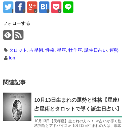
0
0
フォローする
タロット
,
占星術
,
性格
,
星座
,
牡羊座
,
誕生日占い
,
運勢
ton
関連記事
10月13日生まれの運勢と性格【星座/
占星術とタロットで導く誕生日占い】
10月13日【天秤座】生まれの方へ！ ≪占いが導く性
格判断とアドバイス≫ 10月13日生まれの人は、非常