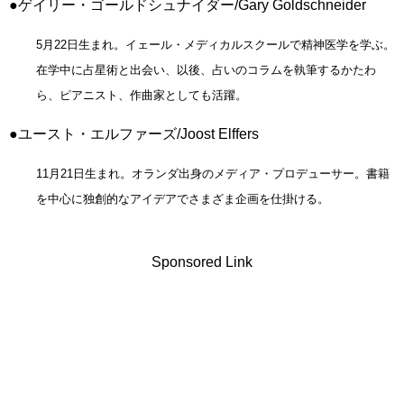
●ゲイリー・ゴールドシュナイダー/Gary Goldschneider
5月22日生まれ。イェール・メディカルスクールで精神医学を学ぶ。
在学中に占星術と出会い、以後、占いのコラムを執筆するかたわ
ら、ピアニスト、作曲家としても活躍。
●ユースト・エルファーズ/Joost Elffers
11月21日生まれ。オランダ出身のメディア・プロデューサー。書籍
を中心に独創的なアイデアでさまざま企画を仕掛ける。
Sponsored Link