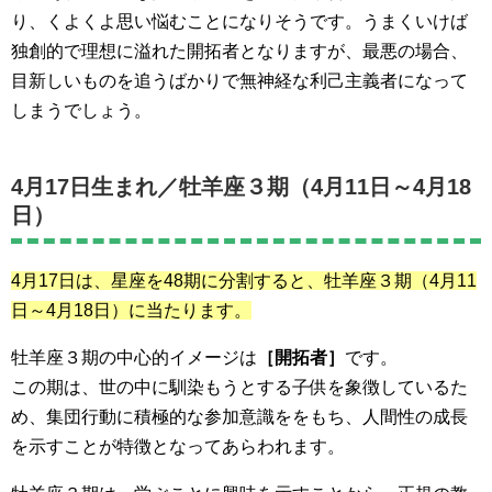
り、くよくよ思い悩むことになりそうです。うまくいけば
独創的で理想に溢れた開拓者となりますが、最悪の場合、
目新しいものを追うばかりで無神経な利己主義者になって
しまうでしょう。
4月17日生まれ／
牡羊座３期（4月11日～4月18
日）
4月17日は、星座を48期に分割すると、牡羊座３期
（4月11
日～4月18日）
に当たります。
牡羊座３期の中心的イメージは
［開拓者］
です。
この期は、世の中に馴染もうとする子供を象徴しているた
め、集団行動に積極的な参加意識ををもち、人間性の成長
を示すことが特徴となってあらわれます。