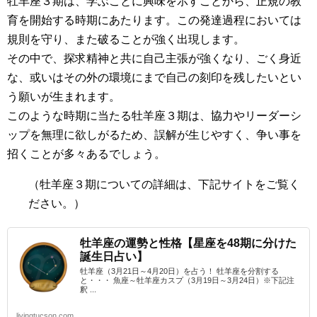
牡羊座３期は、学ぶことに興味を示すことから、正規の教
育を開始する時期にあたります。この発達過程においては
規則を守り、また破ることが強く出現します。
その中で、探求精神と共に自己主張が強くなり、ごく身近
な、或いはその外の環境にまで自己の刻印を残したいとい
う願いが生まれます。
このような時期に当たる牡羊座３期は、協力やリーダーシ
ップを無理に欲しがるため、誤解が生じやすく、争い事を
招くことが多々あるでしょう。
（牡羊座３期
についての詳細は、下記サイトをご覧く
ださい。）
牡羊座の運勢と性格【星座を48期に分けた
誕生日占い】
牡羊座（3月21日～4月20日）を占う！ 牡羊座を分割する
と・・・ 魚座～牡羊座カスプ（3月19日～3月24日）※下記注
釈 ...
livingtucson.com