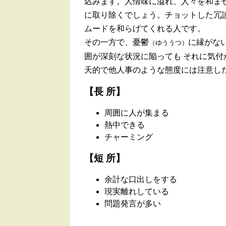
込みます。人情味に溢れ、人々を和ま
に取り除くでしょう。チョットした冗談
ムードを和らげてくれる人です。
その一方で、憂鬱
に縁がな
（ゆううつ）
囲が深刻な状況に陥っても それに気
天的で他人事のような態度には注意し
【長 所】
周囲に人が集まる
熱中できる
チャーミング
【短 所】
余計な口出しをする
現実離れしている
問題発言が多い