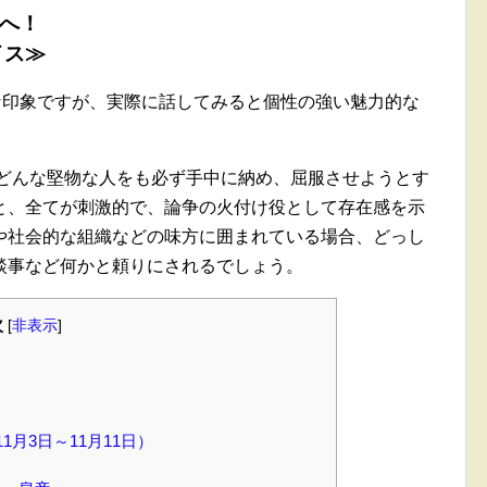
方へ！
イス≫
な印象ですが、実際に話してみると個性の強い魅力的な
 どんな堅物な人をも必ず手中に納め、屈服させようとす
と、全てが刺激的で、論争の火付け役として存在感を示
や社会的な組織などの味方に囲まれている場合、どっし
談事など何かと頼りにされるでしょう。
次
[
非表示
]
1月3日～11月11日）
！