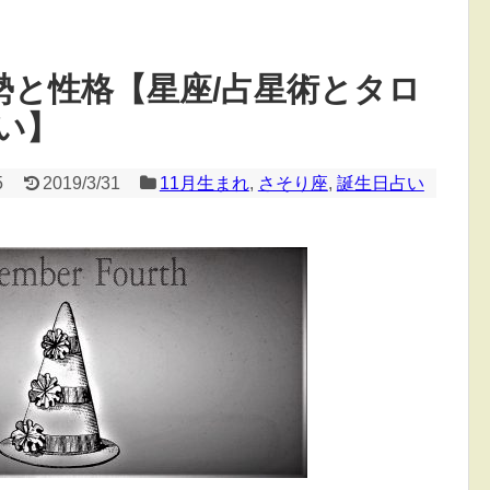
勢と性格【星座/占星術とタロ
い】
5
2019/3/31
11月生まれ
,
さそり座
,
誕生日占い