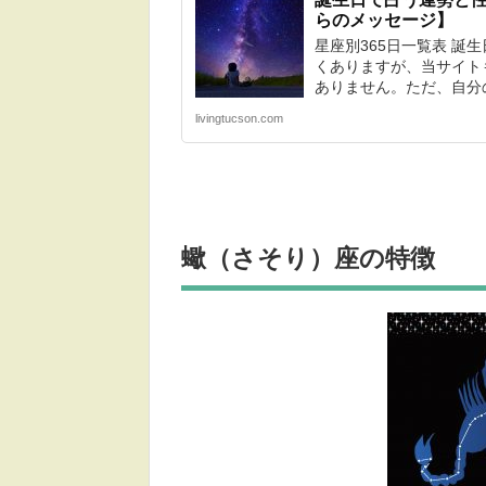
らのメッセージ】
星座別365日一覧表 誕
くありますが、当サイト
ありません。ただ、自分の
livingtucson.com
蠍（さそり）座
の特徴