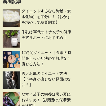
新着記事
ダイエットするなら御飯（炭
水化物）を半分に！【おかず
を増やして糖質制限】
牛乳は30代オトナ女子の健康
美容サポートにおすすめ！
12時間ダイエット｜食事の時
間をしっかり決めて無理なく
痩せる方法！
脚／お尻のダイエット方法！
【下半身が痩せない原因はな
に？】
なす／茄子の栄養は暑い夏に
おすすめ！【調理別の栄養素
を比較】