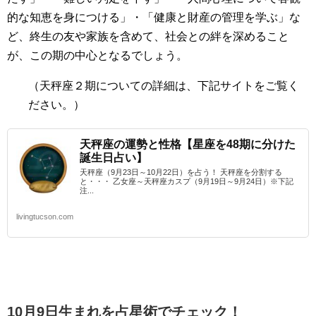
的な知恵を身につける」・「健康と財産の管理を学ぶ」な
ど、終生の友や家族を含めて、社会との絆を深めること
が、この期の中心となるでしょう。
（
天秤座２期
についての詳細は、下記サイトをご覧く
ださい。）
天秤座の運勢と性格【星座を48期に分けた
誕生日占い】
天秤座（9月23日～10月22日）を占う！ 天秤座を分割する
と・・・ 乙女座～天秤座カスプ（9月19日～9月24日）※下記
注...
livingtucson.com
10月9日生まれを占星術でチェック！