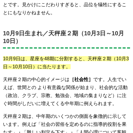
とです。見かけにこだわりすぎると、品位を犠牲にするこ
とにもなりかねません。
10月9日生まれ／
天秤座２期（10月3日～10月
10日）
10月9日は、星座を48期に分割すると、
天秤座２期（10月3
日～10月10日）
に当たります。
天秤座２期の中心的イメージは
［社会性］
です。人生でい
えば、世間との より有意義な関係が始まり、社会的な活動
（政治、クラブ、宗教、勉強会、地域の集まりなど）に注
ぐ時間がしだいに増えてくる中年期に例えられます。
天秤座２期は、中年期のいくつかの側面を象徴的に示して
います。例えば「社会の習俗を定めるのに指導的役割を果
たす」・「難しい判定を下す」・「人間心理について客観