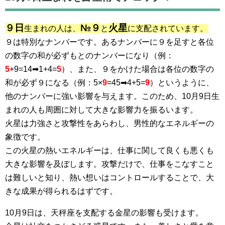
９日
№９
火星
生まれの人は、
と
に支配されています。
９は特別なナンバーです。あるナンバーに９を足すと各位
の数字の和が必ずもとのナンバーになり（例：
5
+9=14➡1+4=
5
）、また、９をかけた場合は各位の数字の
和が必ず９になる（例：5×
9
=45➡4+5=
9
）というように、
他のナンバーに強い影響を与えます。このため、10月9日生
まれの人も周囲に対して大きな影響力を振るいます。
火星は力強さと攻撃性をあらわし、男性的なエネルギーの
象徴です。
この火星の熱いエネルギーは、仕事に関して良くも悪くも
大きな影響を及ぼします。攻撃だけで、仕事をこなすこと
は難しいと知り、熱い想いはコントロールすることで、大
きな成果が得られるはずです。
10月9日は、天秤座を支配する金星の影響も受けます。