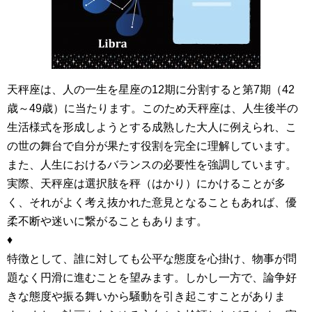
天秤座は、人の一生を星座の12期に分割すると第7期（42
歳～49歳）に当たります。このため天秤座は、人生後半の
生活様式を形成しようとする成熟した大人に例えられ、こ
の世の舞台で自分が果たす役割を完全に理解しています。
また、人生におけるバランスの必要性を強調しています。
実際、天秤座は選択肢を秤（はかり）にかけることが多
く、それがよく考え抜かれた意見となることもあれば、優
柔不断や迷いに繋がることもあります。
♦
特徴として、誰に対しても公平な態度を心掛け、物事が問
題なく円滑に進むことを望みます。しかし一方で、論争好
きな態度や振る舞いから騒動を引き起こすことがありま