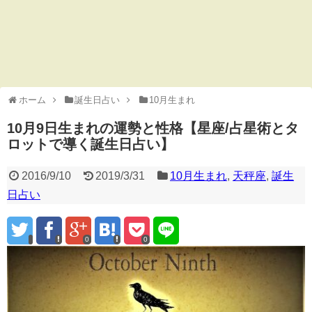
ホーム
誕生日占い
10月生まれ
10月9日生まれの運勢と性格【星座/占星術とタ
ロットで導く誕生日占い】
2016/9/10
2019/3/31
10月生まれ
,
天秤座
,
誕生
日占い
0
0