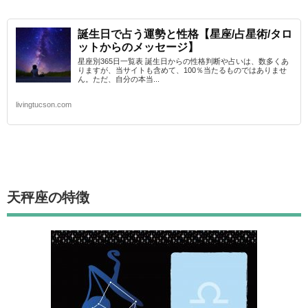
誕生日で占う運勢と性格【星座/占星術/タロ
ットからのメッセージ】
星座別365日一覧表 誕生日からの性格判断や占いは、数多くあ
りますが、当サイトも含めて、100％当たるものではありませ
ん。ただ、自分の本当...
livingtucson.com
天秤座
の特徴