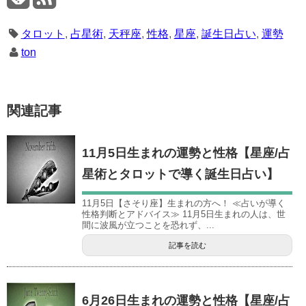
タロット
,
占星術
,
天秤座
,
性格
,
星座
,
誕生日占い
,
運勢
ton
関連記事
11月5日生まれの運勢と性格【星座/占
星術とタロットで導く誕生日占い】
11月5日【さそり座】生まれの方へ！ ≪占いが導く
性格判断とアドバイス≫ 11月5日生まれの人は、世
間に波風が立つことを恐れず、...
記事を読む
6月26日生まれの運勢と性格【星座/占