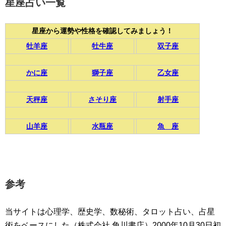
星座占い一覧
星座から運勢や性格を確認してみましょう！
牡羊座
牡牛座
双子座
かに座
獅子座
乙女座
天秤座
さそり座
射手座
山羊座
水瓶座
魚 座
参考
当サイトは心理学、歴史学、数秘術、タロット占い、占星
術をベースにした（株式会社 角川書店）2000年10月30日初