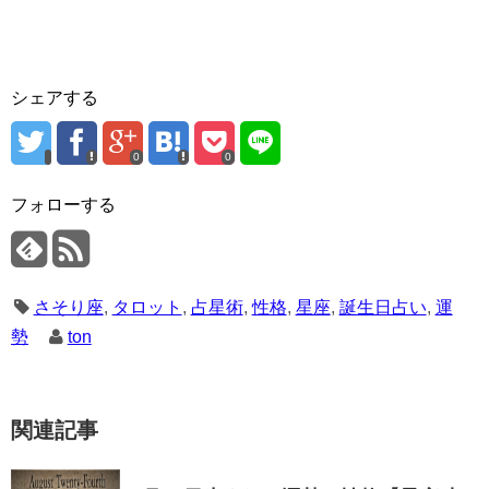
シェアする
0
0
フォローする
さそり座
,
タロット
,
占星術
,
性格
,
星座
,
誕生日占い
,
運
勢
ton
関連記事