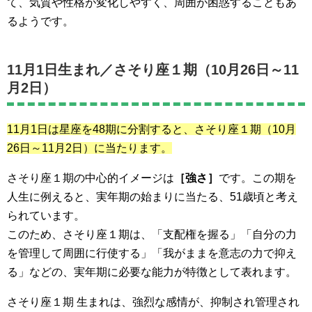
て、気質や性格が変化しやすく、周囲が困惑することもあ
るようです。
11月1日生まれ／
さそり座１期（10月26日～11
月2日）
11月1日は星座を48期に分割すると、さそり座１期
（10月
26日～11月2日）
に当たります。
さそり座１期の中心的イメージは
［強さ］
です。この期を
人生に例えると、実年期の始まりに当たる、51歳頃と考え
られています。
このため、さそり座１期は、「支配権を握る」「自分の力
を管理して周囲に行使する」「我がままを意志の力で抑え
る」などの、実年期に必要な能力が特徴として表れます。
さそり座１期 生まれは、強烈な感情が、抑制され管理され