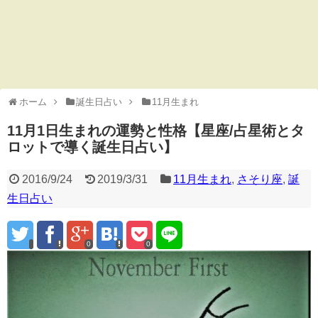
ホーム
誕生日占い
11月生まれ
11月1日生まれの運勢と性格【星座/占星術とタ
ロットで導く誕生日占い】
2016/9/24
2019/3/31
11月生まれ
,
さそり座
,
誕
生日占い
0
0