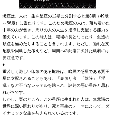
蠍座は、人の一生を星座の12期に分割すると第8期（49歳
～56歳）に当たります。このため蠍座の人は、落ち着いた
中年の力が働き、周りの人の人生を指導し支配する能力を
備えています。この能力は、職場の長となったり、創造の
頂点を極めたりすることも含まれます。ただし、過剰な支
配欲や固執した考えなど、周囲への配慮に欠けた執着には
要注意です。
♦
重苦しく激しい印象のある蠍座は、暗黒の惑星である冥王
星に支配されることもあり、「裏切り者」「陰険」「淫
乱」など不当なレッテルを貼られ、評判の悪い星座と思わ
れがちです。
しかし、実のところ、この星座に生まれた人は、無意識の
世界に深い関わりがあり、死と再生のテーマによって、ダ
イナミックな生を与えられているのです。