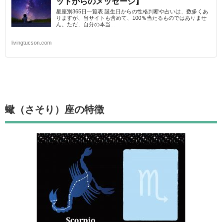
ットからのメッセージ】
星座別365日一覧表 誕生日からの性格判断や占いは、数多くあ
りますが、当サイトも含めて、100％当たるものではありませ
ん。ただ、自分の本当...
livingtucson.com
蠍（さそり）座
の特徴