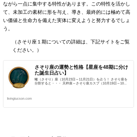
ながら一点に集中する特性があります。この特性を活かし
て、未加工の素材に形を与え、導き、最終的には極めて高
い価値と生命力を備えた実体に変えようと努力するでしょ
う。
（さそり座１期
についての詳細は、下記サイトをご覧
ください。）
さそり座の運勢と性格【星座を48期に分け
た誕生日占い】
蠍（さそり）座（10月23日～11月21日）を占う！ さそり座を
分割すると・・・ 天秤座～さそり座カスプ（10月19日～10...
livingtucson.com