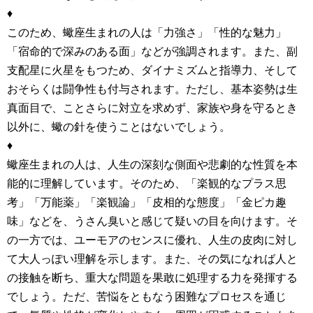
♦
このため、蠍座生まれの人は「力強さ」「性的な魅力」
「宿命的で深みのある面」などが強調されます。また、副
支配星に火星をもつため、ダイナミズムと指導力、そして
おそらくは闘争性も付与されます。ただし、基本姿勢は生
真面目で、ことさらに対立を求めず、家族や身を守るとき
以外に、蠍の針を使うことはないでしょう。
♦
蠍座生まれの人は、人生の深刻な側面や悲劇的な性質を本
能的に理解しています。そのため、「楽観的なプラス思
考」「万能薬」「楽観論」「皮相的な態度」「金ピカ趣
味」などを、うさん臭いと感じて疑いの目を向けます。そ
の一方では、ユーモアのセンスに優れ、人生の皮肉に対し
て大人っぽい理解を示します。また、その気になれば人と
の接触を断ち、重大な問題を果敢に処理する力を発揮する
でしょう。ただ、苦悩をともなう困難なプロセスを通じ