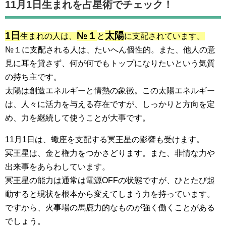
11月1日生まれを占星術でチェック！
1日
№１
太陽
生まれの人は、
と
に支配されています。
№１に支配される人は、たいへん個性的。また、他人の意
見に耳を貸さず、何が何でもトップになりたいという気質
の持ち主です。
太陽は創造エネルギーと情熱の象徴。この太陽エネルギー
は、人々に活力を与える存在ですが、しっかりと方向を定
め、力を継続して使うことが大事です。
11月1日は、蠍座を支配する冥王星の影響も受けます。
冥王星は、金と権力をつかさどります。また、非情な力や
出来事をあらわしています。
冥王星の能力は通常は電源OFFの状態ですが、ひとたび起
動すると現状を根本から変えてしまう力を持っています。
ですから、火事場の馬鹿力的なものが強く働くことがある
でしょう。